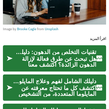
Image by
Brooke Cagle
from
Unsplash
اقرأ المزيد
تقنيات التخلص من الدهون: دليلك الشامل للخيارات المتاحة
هل تبحث عن طرق فعالة لإزالة
الدهون الزائدة؟ اكتشف معنا
مجموعة متنوعة من الإجراءات
الجراحية وغير الجراحية للتخلص
دليلك الشامل لفهم وعلاج المايلوما المتعددة
من ال...
اكتشف كل ما تحتاج معرفته عن
المايلوما المتعددة، من التشخيص
إلى خيارات العلاج المتقدمة. نقدم
لك نظرة شاملة على هذا الم...