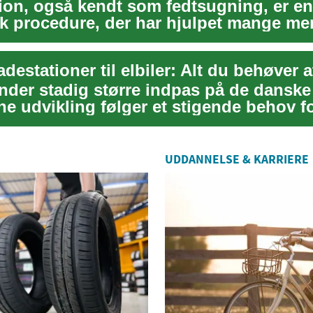
ion, også kendt som fedtsugning, er e
k procedure, der har hjulpet mange m
...
estationer til elbiler: Alt du behøver a
inder stadig større indpas på de danske
e udvikling følger et stigende behov f
...
UDDANNELSE & KARRIERE