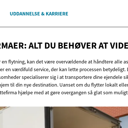
UDDANNELSE & KARRIERE
RMAER: ALT DU BEHØVER
AT VID
r en flytning, kan det være overvældende at håndtere alle a
der en værdifuld service, der kan lette processen betydeligt. 
somheder specialiserer sig i at transportere dine ejendele sik
jem til din nye destination. Uanset om du flytter lokalt ell
lyttefirma hjælpe med at gøre overgangen så glat som muligt