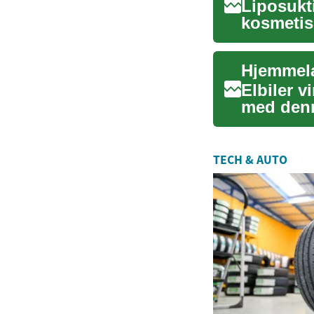
Liposukt
kosmetis
med at op
Hjemmelad
Elbiler v
med denn
effektive 
TECH & AUTO