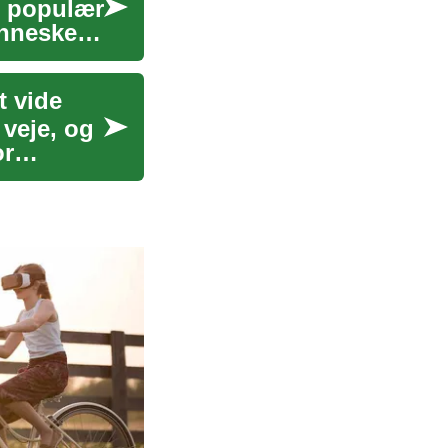
n populær
ennesker
t vide
 veje, og
or