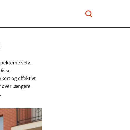
E
spekterne selv.
Disse
kert og effektivt
er over længere
.