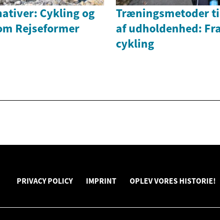
ativer: Cykling og
Træningsmetoder ti
om Rejseformer
af udholdenhed: Fra 
cykling
PRIVACY POLICY
IMPRINT
OPLEV VORES HISTORIE!