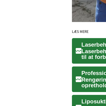
LÆS MERE
Laserbeh
Laserbeh
til at f
avancered
Professio
Rengøring
oprethold
hverdag k
Liposukt