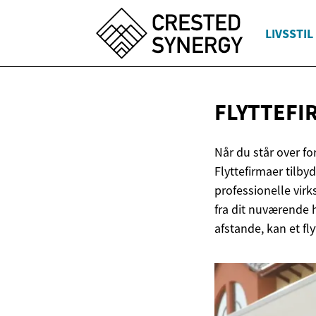
LIVSSTIL
FLYTTEFI
Når du står over fo
Flyttefirmaer tilby
professionelle virk
fra dit nuværende h
afstande, kan et f