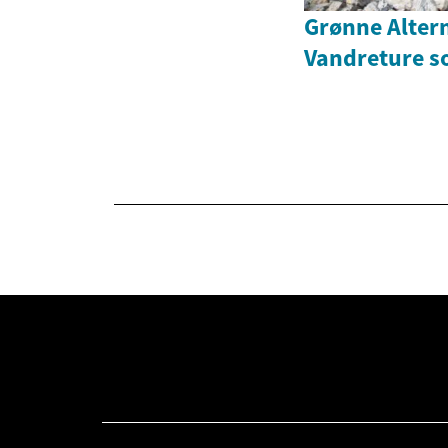
Grønne Altern
Vandreture s