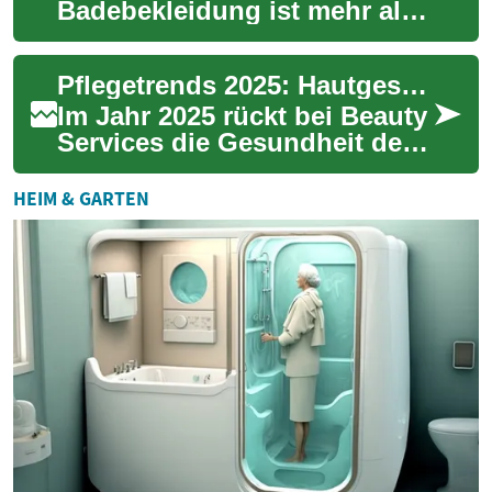
Badebekleidung ist mehr als
nur eine Frage des Stils. Ein
gut sitzender Badeanzug oder
Pflegetrends 2025: Hautgesundheit und Verträglichkeit im Fokus
Bikini ...
Im Jahr 2025 rückt bei Beauty
Services die Gesundheit der
Haut noch stärker in den
Mittelpunkt: Verträglichkeit,
HEIM & GARTEN
pers...