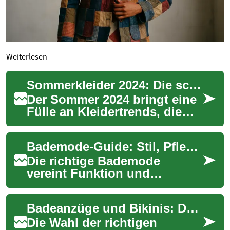
Weiterlesen
Sommerkleider 2024: Die schönsten Trends im Blick
Der Sommer 2024 bringt eine
Fülle an Kleidertrends, die
Stil und Tragekomfort
verbinden. Von luftigen
Bademode-Guide: Stil, Pflege und perfekte Passform
Maxikleidern üb...
Die richtige Bademode
vereint Funktion und
persönlichen Stil: von
passgenauen Schnitten bis
Badeanzüge und Bikinis: Der ultimative Ratgeber für die perfekte Badebekleidung
zu langlebigen Materialie...
Die Wahl der richtigen