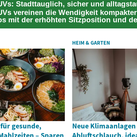
Vs: Stadttauglich, sicher und alltagsta
UVs vereinen die Wendigkeit kompakter
os mit der erhöhten Sitzposition und d
Auftritt klas...
HEIM & GARTEN
 für gesunde,
Neue Klimaanlagen
Mahlzeiten – Sparen
Abluftschlauch, ide