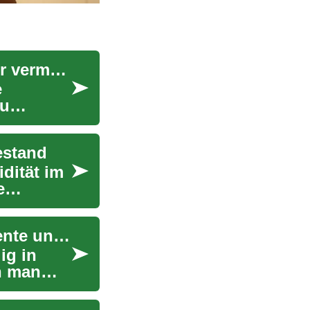
Briefumschlag-Füll-Jobs: Die Wahrheit hinter der vermeintlichen Heimarbeit
e
zu
estand
idität im
e
Schichten und Styling: wie man glättende Elemente unauffällig trägt
ig in
n man