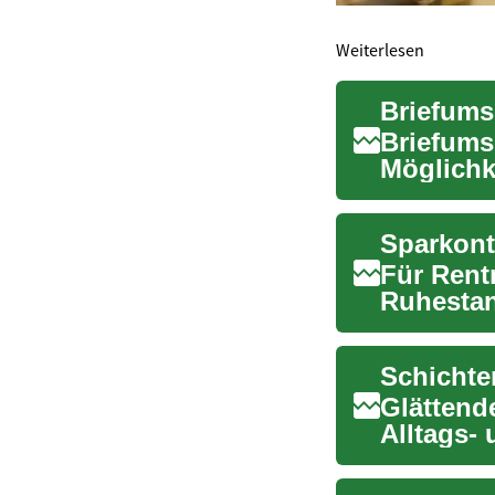
Weiterlesen
Briefums
Möglichk
verdienen
Sparkont
Für Rentn
Ruhestan
Möglichke
Glättend
Alltags-
Schnitt, 