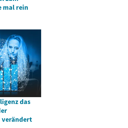
 mal rein
lligenz das
der
 verändert