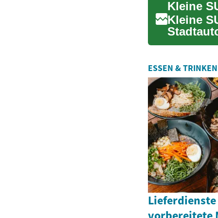
Kleine SU
Kleine S
Stadtaut
robusten 
ESSEN & TRINKEN
Lieferdienste
vorbereitete 