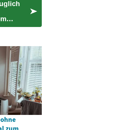
uglich
em
 ohne
al zum