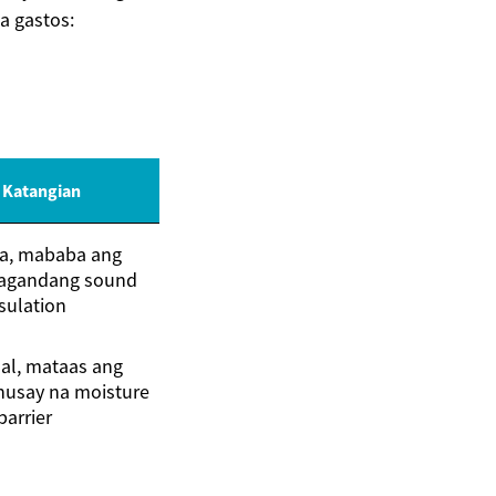
a gastos:
 Katangian
a, mababa ang
magandang sound
sulation
al, mataas ang
husay na moisture
barrier