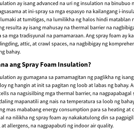
ulation ay isang advanced na uri ng insulation na binubuo 
sasama at ini-spray sa mga espasyo na kailangang i-insula
 lumaki at tumitigas, na lumilikha ng halos hindi matablan 
ng resulta ay isang mahusay na thermal barrier na nagbibig
a sa mga tradisyunal na pamamaraan. Ang spray foam ay k
ingding, attic, at crawl spaces, na nagbibigay ng kompreh
ng bahay.
a ang Spray Foam Insulation?
ulation ay gumagana sa pamamagitan ng paglikha ng isang a
loy ng hangin at init sa pagitan ng loob at labas ng bahay.
 cells na nagsisilbing mga thermal barrier, na nagpapabagal s
daling mapanatili ang nais na temperatura sa loob ng bahay
g mas mababang energy consumption para sa heating at c
seal na nilikha ng spray foam ay nakakatulong din sa pagpig
 at allergens, na nagpapabuti ng indoor air quality.