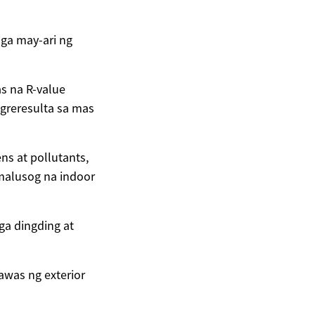
ga may-ari ng
s na R-value
agreresulta sa mas
ns at pollutants,
malusog na indoor
ga dingding at
awas ng exterior