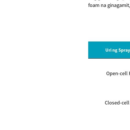
foam na ginagamit,
Uri ng Spra
Open-cell
Closed-cel