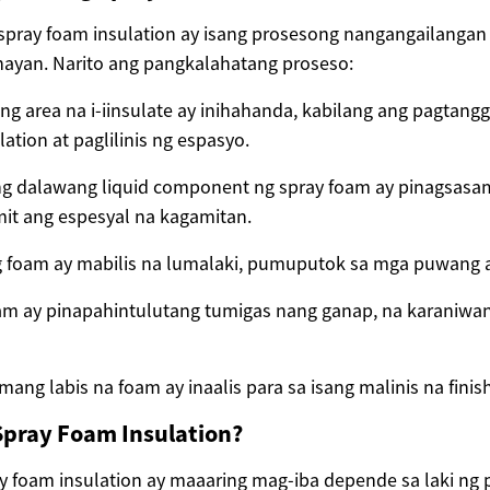
 spray foam insulation ay isang prosesong nangangailangan
nayan. Narito ang pangkalahatang proseso:
g area na i-iinsulate ay inihahanda, kabilang ang pagtan
lation at paglilinis ng espasyo.
ng dalawang liquid component ng spray foam ay pinagsasama
mit ang espesyal na kagamitan.
 foam ay mabilis na lumalaki, pumuputok sa mga puwang at
oam ay pinapahintulutang tumigas nang ganap, na karaniwa
ang labis na foam ay inaalis para sa isang malinis na finish
pray Foam Insulation?
y foam insulation ay maaaring mag-iba depende sa laki ng p