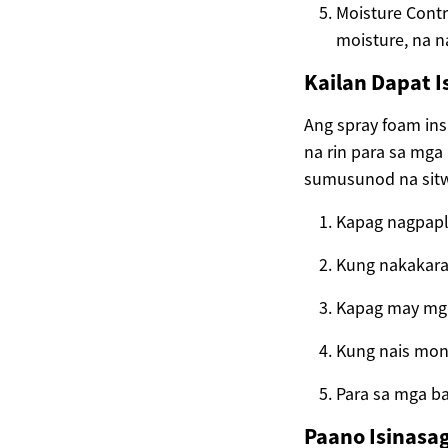
Moisture Contr
moisture, na 
Kailan Dapat I
Ang spray foam ins
na rin para sa mga
sumusunod na sit
Kapag nagpapl
Kung nakakaran
Kapag may mga
Kung nais mon
Para sa mga b
Paano Isinasa