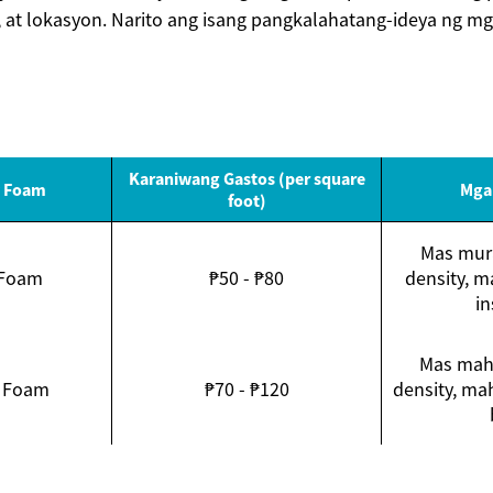
 at lokasyon. Narito ang isang pangkalahatang-ideya ng mg
Karaniwang Gastos (per square
y Foam
Mga
foot)
Mas mur
 Foam
₱50 - ₱80
density, 
in
Mas mah
l Foam
₱70 - ₱120
density, ma