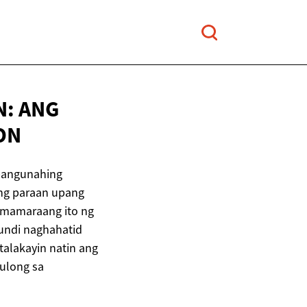
N: ANG
ON
 pangunahing
ong paraan upang
amamaraang ito ng
kundi naghahatid
talakayin natin ang
ulong sa