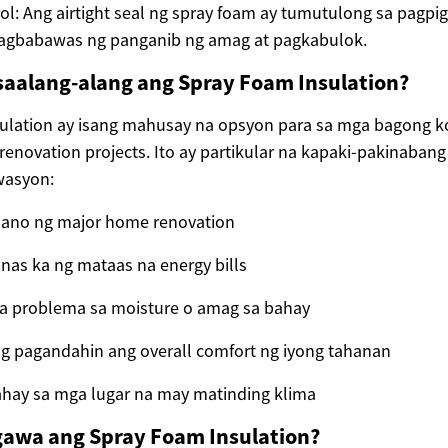
ol: Ang airtight seal ng spray foam ay tumutulong sa pagpi
nagbabawas ng panganib ng amag at pagkabulok.
saalang-alang ang Spray Foam Insulation?
ulation ay isang mahusay na opsyon para sa mga bagong ko
 renovation projects. Ito ay partikular na kapaki-pakinaban
wasyon:
ano ng major home renovation
as ka ng mataas na energy bills
 problema sa moisture o amag sa bahay
g pagandahin ang overall comfort ng iyong tahanan
ahay sa mga lugar na may matinding klima
gawa ang Spray Foam Insulation?