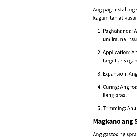
Ang pag-install ng
kagamitan at kasa
Paghahanda: An
umiiral na insu
Application: A
target area ga
Expansion: Ang
Curing: Ang f
ilang oras.
Trimming: Anum
Magkano ang S
Ang gastos ng spra