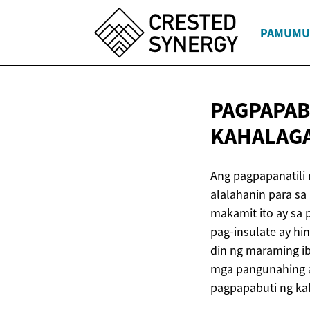
PAMUMU
PAGPAPAB
KAHALAG
Ang pagpapanatili
alalahanin para s
makamit ito ay sa
pag-insulate ay hi
din ng maraming ib
mga pangunahing a
pagpapabuti ng kal