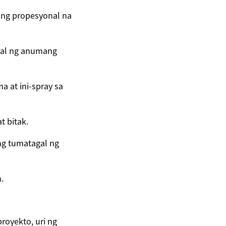
 ng propesyonal na
ggal ng anumang
 at ini-spray sa
 bitak.
ng tumatagal ng
.
royekto, uri ng