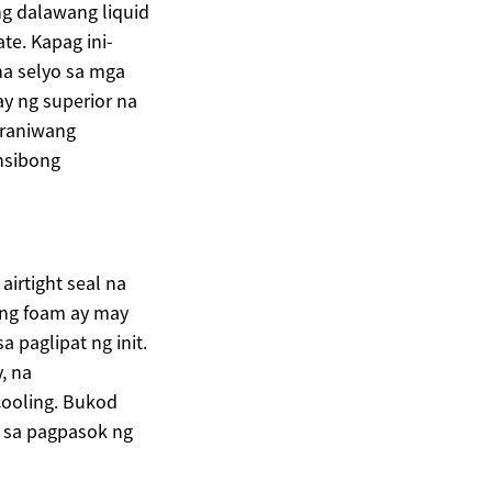
ng dalawang liquid
te. Kapag ini-
na selyo sa mga
ay ng superior na
araniwang
ensibong
irtight seal na
 Ang foam ay may
a paglipat ng init.
, na
ooling. Bukod
il sa pagpasok ng