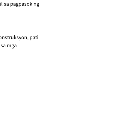
gil sa pagpasok ng
nstruksyon, pati
g sa mga