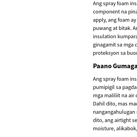
Ang spray foam ins
component na pinag
apply, ang foam ay
puwang at bitak. A
insulation kumpar
ginagamit sa mga d
proteksyon sa buo
Paano Gumagan
Ang spray foam ins
pumipigil sa pagda
mga maliliit na air
Dahil dito, mas ma
nangangahulugan n
dito, ang airtight 
moisture, alikabok,