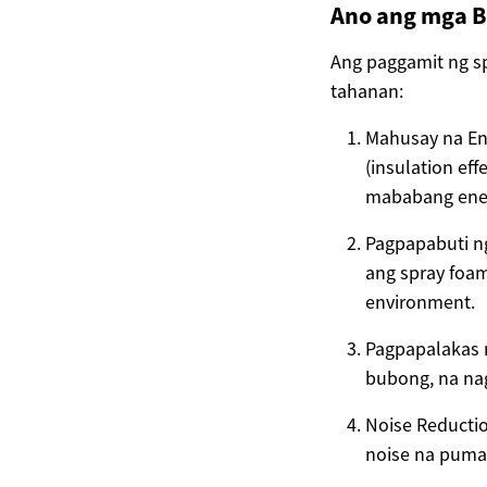
Ano ang mga B
Ang paggamit ng s
tahanan:
Mahusay na Ene
(insulation ef
mababang energ
Pagpapabuti ng
ang spray foam
environment.
Pagpapalakas 
bubong, na na
Noise Reductio
noise na puma