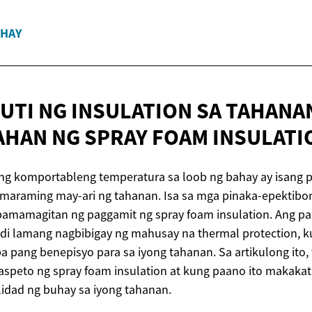
HAY
UTI NG INSULATION SA TAHANA
AHAN NG SPRAY
FOAM INSULATI
 ng komportableng temperatura sa loob ng bahay ay isang
a maraming may-ari ng tahanan. Isa sa mga pinaka-epektib
 pamamagitan ng paggamit ng spray foam insulation. Ang p
ndi lamang nagbibigay ng mahusay na thermal protection, 
a pang benepisyo para sa iyong tahanan. Sa artikulong ito, 
speto ng spray foam insulation at kung paano ito makakat
idad ng buhay sa iyong tahanan.