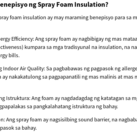
enepisyo ng Spray Foam Insulation?
pray foam insulation ay may maraming benepisyo para sa m
rgy Efficiency: Ang spray foam ay nagbibigay ng mas mataa
fectiveness) kumpara sa mga tradisyunal na insulation, na n
y bills.
 Indoor Air Quality: Sa pagbabawas ng pagpasok ng allerge
 ay nakakatulong sa pagpapanatili ng mas malinis at mas 
ng Istruktura: Ang foam ay nagdadagdag ng katatagan sa m
gpapalakas sa pangkalahatang istruktura ng bahay.
n: Ang spray foam ay nagsisilbing sound barrier, na nagbab
pasok sa bahay.