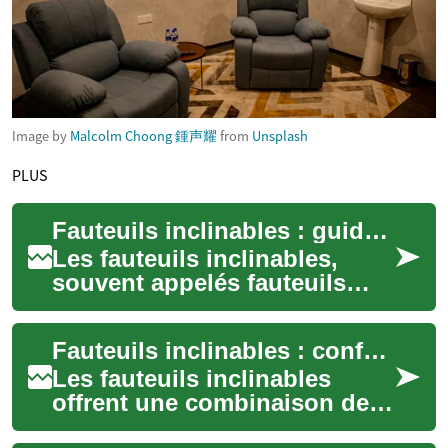
Image by
Malcolm Choong 鍾声耀
from
Unsplash
PLUS
Fauteuils inclinables : guide pour choisir et entretenir un fauteuil
Les fauteuils inclinables,
souvent appelés fauteuils
relax, apportent confort et
fonctionnalité au mobilier
Fauteuils inclinables : confort, matériaux et choix
d'un salo...
Les fauteuils inclinables
offrent une combinaison de
confort et de fonctionnalité