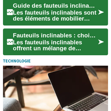
appréciée dans de nombreux
Guide des fauteuils inclinables : confort, matériaux et choix
intérieu...
Les fauteuils inclinables sont
des éléments de mobilier
conçus pour offrir confort et
soutien, que ce soit pour la
Fauteuils inclinables : choisir un fauteuil en cuir adapté
le...
Les fauteuils inclinables
offrent un mélange de
confort, de fonctionnalité et
d'esthétique pour le salon, le
TECHNOLOGIE
bureau o...