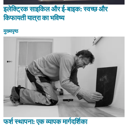
इलेक्ट्रिक साइकिल और ई-बाइक: स्वच्छ और
किफायती यात्रा का भविष्य
मुख्यपृष्ठ
फर्श स्थापना: एक व्यापक मार्गदर्शिका