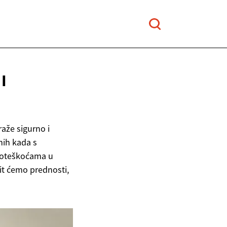
I
aže sigurno i
nih kada s
 poteškoćama u
it ćemo prednosti,