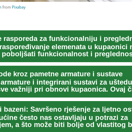
h
from
Pixabay
 raspoređivanje elemenata u kupaonici
 poboljšati funkcionalnost i preglednos
bez veli...
ode kroz pametne armature i sustave
armature i integrirani sustavi za ušted
ve važniji pri obnovi kupaonica. Ovaj 
...
ućine često nas ostavljaju u potrazi za
em, a što može biti bolje od vlastitog 
 N...