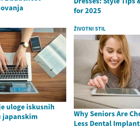
Dresses: Style Tips
novanja
for 2025
ŽIVOTNI STIL
e uloge iskusnih
Why Seniors Are Ch
u japanskim
Less Dental Implant