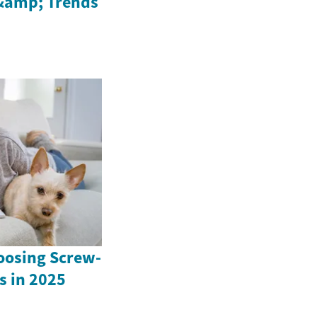
 &amp; Trends
oosing Screw-
s in 2025