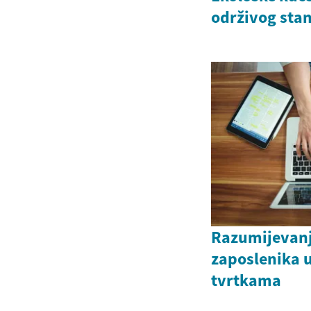
održivog sta
Razumijevanj
zaposlenika 
tvrtkama