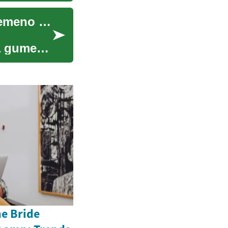
Puknuća i probušivanja: koraci za sigurno privremeno rješenje
a gume
he Bride