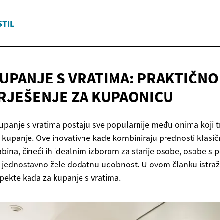
STIL
UPANJE S VRATIMA: PRAKTIČNO 
 RJEŠENJE
ZA KUPAONICU
panje s vratima postaju sve popularnije među onima koji tr
 kupanje. Ove inovativne kade kombiniraju prednosti klasič
abina, čineći ih idealnim izborom za starije osobe, osobe s
oji jednostavno žele dodatnu udobnost. U ovom članku istraž
spekte kada za kupanje s vratima.