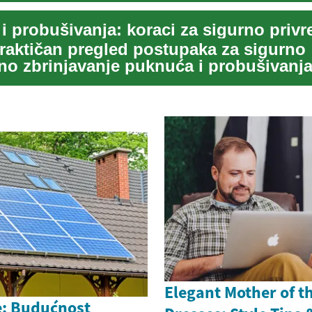
praktičan pregled postupaka za sigurno
no zbrinjavanje puknuća i probušivanj
žnje il...
Elegant Mother of t
e: Budućnost