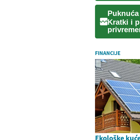
Kratki i 
privreme
tijekom vo
FINANCIJE
Ekološke kuć