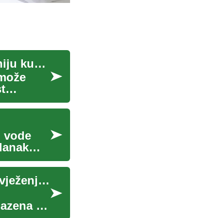
Strategije rasporeda za funkcionalniju i pregledniju kupaonicu
 može
t
u vode
članak
Napuhani bazeni: Savršeno rješenje za ljetno osvježenje u vašem dvorištu
bazena u