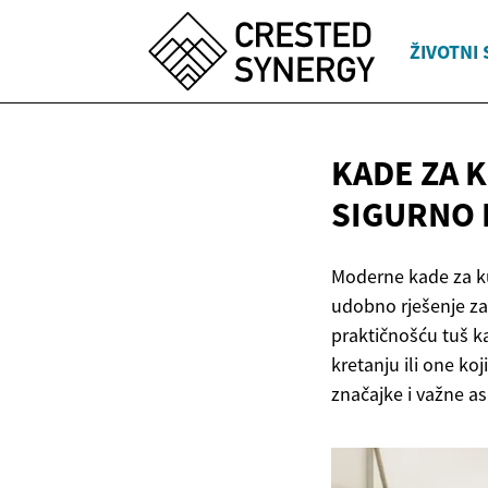
ŽIVOTNI 
KADE ZA K
SIGURNO
Moderne kade za ku
udobno rješenje za
praktičnošću tuš k
kretanju ili one k
značajke i važne a