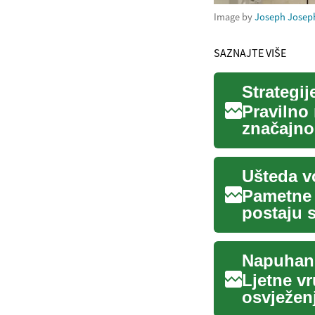
Image by
Joseph Josep
SAZNAJTE VIŠE
Pravilno
značajno
prostora 
Ušteda v
Pametne 
postaju s
objašnjav
Ljetne vr
osvježenj
dvorištu?