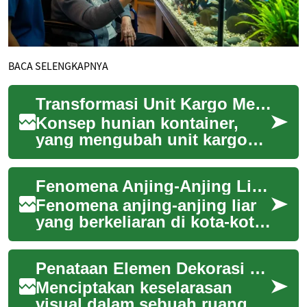
BACA SELENGKAPNYA
Transformasi Unit Kargo Menjadi Hunian Nyaman
Konsep hunian kontainer,
yang mengubah unit kargo
bekas menjadi ruang hidup
fungsional, semakin
Fenomena Anjing-Anjing Liar Kota: Tantangan dan Solusi di Jakarta
mendapatkan perhatian...
Fenomena anjing-anjing liar
yang berkeliaran di kota-kota
besar Indonesia, khususnya
Jakarta, telah menjadi isu
Penataan Elemen Dekorasi untuk Keselarasan Visual
yang ...
Menciptakan keselarasan
visual dalam sebuah ruangan