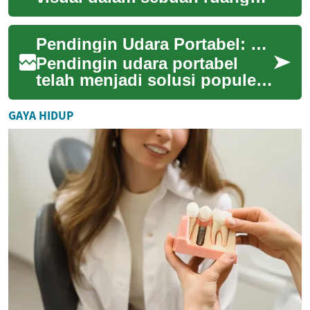
adalah inti dari desain interior
yang efektif. Penataan elemen
Pendingin Udara Portabel: Solusi Praktis untuk Kenyamanan Ruangan
de...
Pendingin udara portabel
telah menjadi solusi populer
bagi mereka yang
menginginkan kenyamanan
GAYA HIDUP
tanpa perlu memasang u...