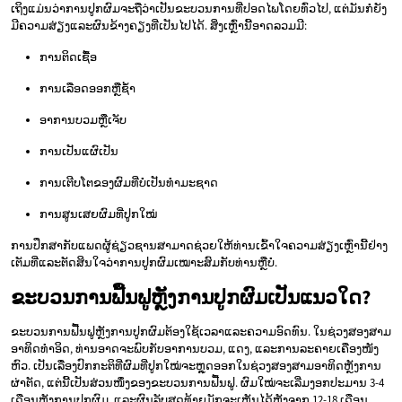
ເຖິງແມ່ນວ່າການປູກຜົມຈະຖືວ່າເປັນຂະບວນການທີ່ປອດໄພໂດຍທົ່ວໄປ, ແຕ່ມັນກໍ່ຍັງ
ມີຄວາມສ່ຽງແລະຜົນຂ້າງຄຽງທີ່ເປັນໄປໄດ້. ສິ່ງເຫຼົ່ານີ້ອາດລວມມີ:
ການຕິດເຊື້ອ
ການເລືອດອອກຫຼືຊ້ຳ
ອາການບວມຫຼືເຈັບ
ການເປັນແຜົເປັນ
ການເຕີບໂຕຂອງຜົມທີ່ບໍ່ເປັນທຳມະຊາດ
ການສູນເສຍຜົມທີ່ປູກໃໝ່
ການປຶກສາກັບແພດຜູ້ຊ່ຽວຊານສາມາດຊ່ວຍໃຫ້ທ່ານເຂົ້າໃຈຄວາມສ່ຽງເຫຼົ່ານີ້ຢ່າງ
ເຕັມທີ່ແລະຕັດສິນໃຈວ່າການປູກຜົມເໝາະສົມກັບທ່ານຫຼືບໍ່.
ຂະບວນການຟື້ນຟູຫຼັງການປູກຜົມເປັນແນວໃດ?
ຂະບວນການຟື້ນຟູຫຼັງການປູກຜົມຕ້ອງໃຊ້ເວລາແລະຄວາມອົດທົນ. ໃນຊ່ວງສອງສາມ
ອາທິດທຳອິດ, ທ່ານອາດຈະພົບກັບອາການບວມ, ແດງ, ແລະການລະຄາຍເຄືອງໜັງ
ຫົວ. ເປັນເລື່ອງປົກກະຕິທີ່ຜົມທີ່ປູກໃໝ່ຈະຫຼຸດອອກໃນຊ່ວງສອງສາມອາທິດຫຼັງການ
ຜ່າຕັດ, ແຕ່ນີ້ເປັນສ່ວນໜຶ່ງຂອງຂະບວນການຟື້ນຟູ. ຜົມໃໝ່ຈະເລີ່ມງອກປະມານ 3-4
ເດືອນຫຼັງການປູກຜົມ, ແລະຜົນລັບສຸດທ້າຍມັກຈະເຫັນໄດ້ຫຼັງຈາກ 12-18 ເດືອນ.