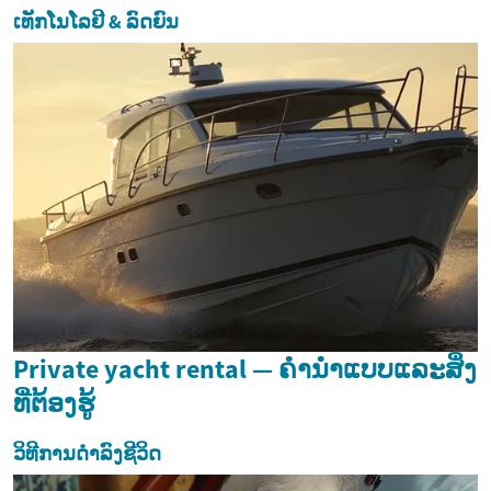
ເທັກໂນໂລຢີ & ລົດຍົນ
Private yacht rental — ຄໍານຳແບບແລະສິ່ງ
ທີ່ຕ້ອງຮູ້
ວິທີການດຳລົງຊີວິດ