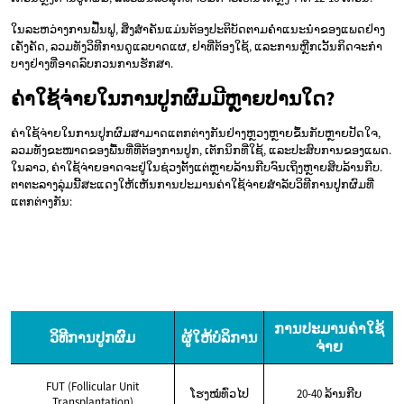
ໃນລະຫວ່າງການຟື້ນຟູ, ສິ່ງສຳຄັນແມ່ນຕ້ອງປະຕິບັດຕາມຄຳແນະນຳຂອງແພດຢ່າງ
ເຄັ່ງຄັດ, ລວມທັງວິທີການດູແລບາດແຜ, ຢາທີ່ຕ້ອງໃຊ້, ແລະການຫຼີກເວັ້ນກິດຈະກຳ
ບາງຢ່າງທີ່ອາດລົບກວນການຮັກສາ.
ຄ່າໃຊ້ຈ່າຍໃນການປູກຜົມມີຫຼາຍປານໃດ?
ຄ່າໃຊ້ຈ່າຍໃນການປູກຜົມສາມາດແຕກຕ່າງກັນຢ່າງຫຼວງຫຼາຍຂຶ້ນກັບຫຼາຍປັດໃຈ,
ລວມທັງຂະໜາດຂອງພື້ນທີ່ທີ່ຕ້ອງການປູກ, ເຕັກນິກທີ່ໃຊ້, ແລະປະສົບການຂອງແພດ.
ໃນລາວ, ຄ່າໃຊ້ຈ່າຍອາດຈະຢູ່ໃນຊ່ວງຕັ້ງແຕ່ຫຼາຍລ້ານກີບຈົນເຖິງຫຼາຍສິບລ້ານກີບ.
ຕາຕະລາງລຸ່ມນີ້ສະແດງໃຫ້ເຫັນການປະມານຄ່າໃຊ້ຈ່າຍສຳລັບວິທີການປູກຜົມທີ່
ແຕກຕ່າງກັນ:
ການປະມານຄ່າໃຊ້
ວິທີການປູກຜົມ
ຜູ້ໃຫ້ບໍລິການ
ຈ່າຍ
FUT (Follicular Unit
ໂຮງໝໍທົ່ວໄປ
20-40 ລ້ານກີບ
Transplantation)