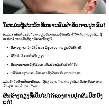
ໃຜແມ່ນຜູ້ສະໝັກທີ່ເໝາະສົມສຳລັບການປູກຜົມ?
ບໍ່ແມ່ນທຸກຄົນທີ່ປະສົບກັບການຫຼຸ່ນຜົມຈະເປັນຜູ້ສະໝັກທີ່ດີສຳລັບການປູກຜົມ. ຜູ້
ສະໝັກທີ່ເໝາະສົມທີ່ສຸດມັກຈະເປັນຜູ້ທີ່:
ມີອາຍຸຫຼາຍກວ່າ 25 ປີ ແລະ ມີຮູບແບບການຫຼຸ່ນຜົມທີ່ຄົງທີ່
ມີພື້ນທີ່ບໍລິຈາກຜົມທີ່ພຽງພໍ
ມີຄວາມຄາດຫວັງທີ່ສົມເຫດສົມຜົນກ່ຽວກັບຜົນໄດ້ຮັບ
ບໍ່ມີບັນຫາສຸຂະພາບທີ່ສາມາດສົ່ງຜົນກະທົບຕໍ່ການຮັກສາ
ແມ່ນສຳຄັນທີ່ຈະປຶກສາກັບແພດຜູ້ຊ່ຽວຊານດ້ານການປູກຜົມເພື່ອກຳນົດວ່າທ່ານ
ເປັນຜູ້ສະໝັກທີ່ເໝາະສົມຫຼືບໍ່.
ຜົນຂ້າງຄຽງທີ່ເປັນໄປໄດ້ຂອງການປູກຜົມມີຫຍັງ
ແດ່?