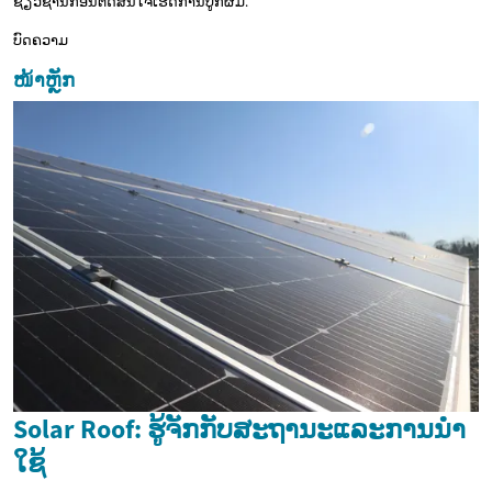
ຊ່ຽວຊານກ່ອນຕັດສິນໃຈເຮັດການປູກຜົມ.
ບົດຄວາມ
ໜ້າຫຼັກ
Solar Roof: ຮູ້ຈັກກັບສະຖານະແລະການນໍາ
ໃຊ້