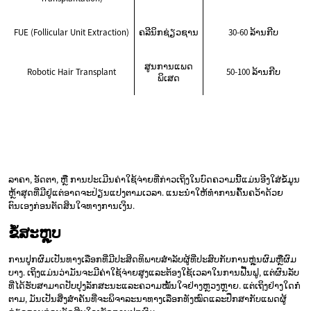
FUE (Follicular Unit Extraction)
ຄລີນິກຊ່ຽວຊານ
30-60 ລ້ານກີບ
ສູນການແພດ
Robotic Hair Transplant
50-100 ລ້ານກີບ
ພິເສດ
ລາຄາ, ອັດຕາ, ຫຼື ການປະເມີນຄ່າໃຊ້ຈ່າຍທີ່ກ່າວເຖິງໃນບົດຄວາມນີ້ແມ່ນອີງໃສ່ຂໍ້ມູນ
ຫຼ້າສຸດທີ່ມີຢູ່ແຕ່ອາດຈະປ່ຽນແປງຕາມເວລາ. ແນະນຳໃຫ້ທຳການຄົ້ນຄວ້າດ້ວຍ
ຕົນເອງກ່ອນຕັດສິນໃຈທາງການເງິນ.
ຂໍ້ສະຫຼຸບ
ການປູກຜົມເປັນທາງເລືອກທີ່ມີປະສິດທິພາບສຳລັບຜູ້ທີ່ປະສົບກັບການຫຼຸ່ນຜົມຫຼືຜົມ
ບາງ. ເຖິງແມ່ນວ່າມັນຈະມີຄ່າໃຊ້ຈ່າຍສູງແລະຕ້ອງໃຊ້ເວລາໃນການຟື້ນຟູ, ແຕ່ຜົນລັບ
ທີ່ໄດ້ຮັບສາມາດປັບປຸງລັກສະນະແລະຄວາມໝັ້ນໃຈຢ່າງຫຼວງຫຼາຍ. ແຕ່ເຖິງຢ່າງໃດກໍ່
ຕາມ, ມັນເປັນສິ່ງສຳຄັນທີ່ຈະພິຈາລະນາທາງເລືອກທັງໝົດແລະປຶກສາກັບແພດຜູ້