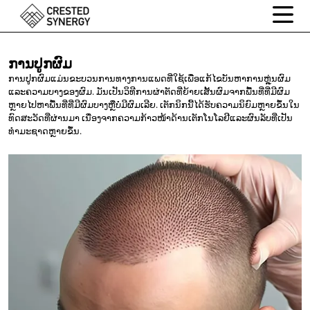
ການປູກຜົມ
ການປູກຜົມແມ່ນຂະບວນການທາງການແພດທີ່ໃຊ້ເພື່ອແກ້ໄຂບັນຫາການຫຼຸ່ນຜົມ
ແລະຄວາມບາງຂອງຜົມ. ມັນເປັນວິທີການຜ່າຕັດທີ່ຍ້າຍເສັ້ນຜົມຈາກພື້ນທີ່ທີ່ມີຜົມ
ຫຼາຍໄປຫາພື້ນທີ່ທີ່ມີຜົມບາງຫຼືບໍ່ມີຜົມເລີຍ. ເຕັກນິກນີ້ໄດ້ຮັບຄວາມນິຍົມຫຼາຍຂຶ້ນໃນ
ທົດສະວັດທີ່ຜ່ານມາ ເນື່ອງຈາກຄວາມກ້າວໜ້າດ້ານເຕັກໂນໂລຢີແລະຜົນລັບທີ່ເປັນ
ທຳມະຊາດຫຼາຍຂຶ້ນ.