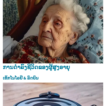
ການດໍາລົງຊີວິດຂອງຜູ້ສູງອາຍຸ
ເທັກໂນໂລຢີ & ລົດຍົນ