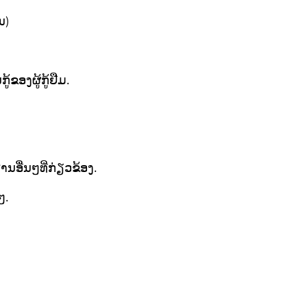
ນ)
ຂອງຜູ້ກູ້ຢືມ.
ນອື່ນໆທີ່ກ່ຽວຂ້ອງ.
ໆ.