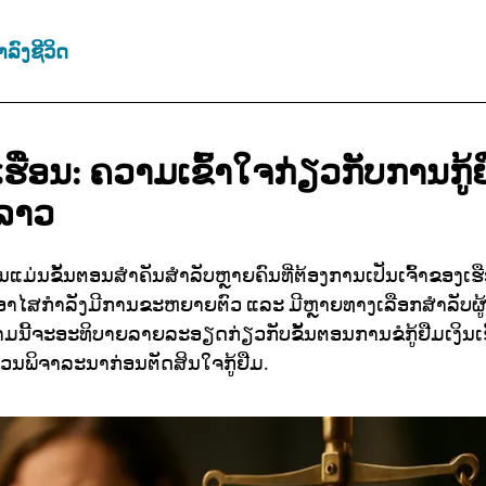
ລົງຊີວິດ
ນເຮືອນ:
ຄວາມເຂົ້າໃຈກ່ຽວກັບການກູ້ຢື
ນລາວ
ືອນແມ່ນຂັ້ນຕອນສຳຄັນສຳລັບຫຼາຍຄົນທີ່ຕ້ອງການເປັນເຈົ້າຂອງເ
ຢູ່ອາໄສກຳລັງມີການຂະຫຍາຍຕົວ ແລະ ມີຫຼາຍທາງເລືອກສຳລັບຜູ້ທີ
ຄວາມນີ້ຈະອະທິບາຍລາຍລະອຽດກ່ຽວກັບຂັ້ນຕອນການຂໍກູ້ຢືມເງິນເຮື
່ຄວນພິຈາລະນາກ່ອນຕັດສິນໃຈກູ້ຢືມ.