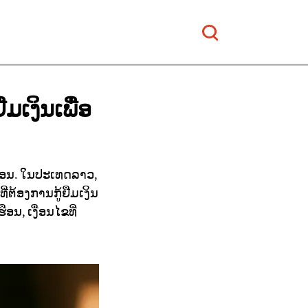
ມເງິນເພື່ອ
ຮືອນ. ໃນປະເທດລາວ,
່ຕ້ອງການກູ້ຢືມເງິນ
ອນ, ເງື່ອນໄຂທີ່