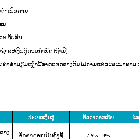
ດຳເນີນການ
ືອນ
ແລະ ຊັບສິນ
ລະເງິນກູ້ກ່ອນກຳນົດ (ຖ້າມີ)
ະ ຄ່າທຳນຽມເຫຼົ່ານີ້ອາດແຕກຕ່າງກັນໄປຕາມແຕ່ລະທະນາຄານ
ປະເພດເງິນກູ້
ອັດຕາດອກເບ້ຍ
ໄລ
ຕ່າງ
ອັດຕາດອກເບ້ຍຄົງທີ່
7.5% - 9%