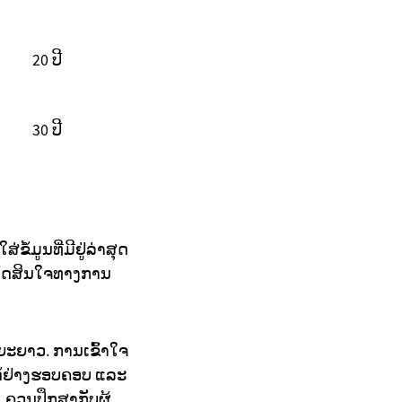
20 ປີ
30 ປີ
ໍ້ມູນທີ່ມີຢູ່ລ່າສຸດ
ຕັດສິນໃຈທາງການ
ຍະຍາວ. ການເຂົ້າໃຈ
ໄດ້ຢ່າງຮອບຄອບ ແລະ
 ຄວນປຶກສາກັບຜູ້