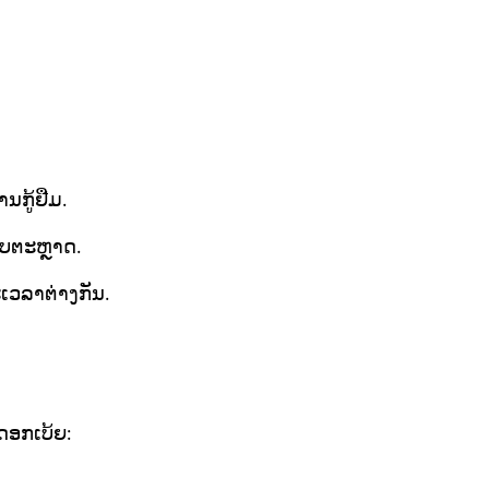
ນກູ້ຢືມ.
າບຕະຫຼາດ.
ເວລາຕ່າງກັນ.
າດອກເບ້ຍ: