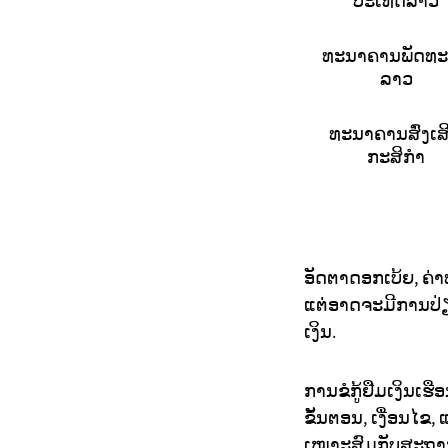
ປະເທດລາວ
ທະນາຄານພັດທ
ລາວ
ທະນາຄານສົ່ງເສ
ກະສິກຳ
ອັດຕາດອກເບ້ຍ, ຄ່າທ
ແຕ່ອາດຈະມີການປ່ຽ
ເງິນ.
ການຂໍກູ້ຢືມເງິນເຮ
ຂັ້ນຕອນ, ເງື່ອນໄຂ
ເໝາະສົມກັບສະຖານະ