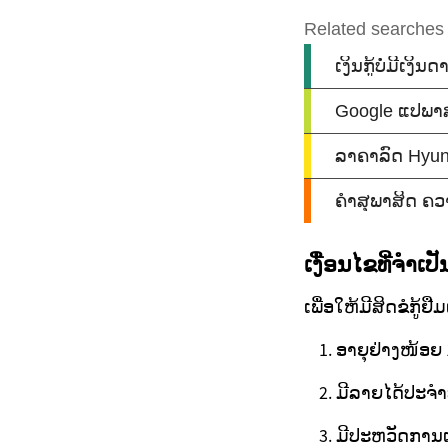
ເງື່ອນໄຂທີ່ຈຳເປ
ເພື່ອໃຫ້ມີສິດຂໍກູ້ຢື
ອາຍຸຢ່າງໜ້ອຍ 1
ມີລາຍໄດ້ປະຈຳທີ
ມີປະຫວັດການເງິ