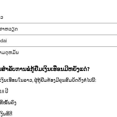
ັນສຳລັບການຂໍກູ້ຢືມເງິນເຮືອນມີຫຍັງແດ່?
ມເງິນເຮືອນໃນລາວ, ຜູ້ກູ້ຢືມຕ້ອງມີຄຸນສົມບັດດັ່ງຕໍ່ໄປນີ້:
8 ປີ
່ໝັ້ນຄົງ
ນທີ່ດີ