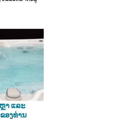
ູຫຼາ ແລະ
ຂອງທ່ານ