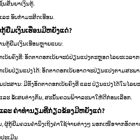
ນສັນຍາເງິນກູ້.
 ແລະ ຮັບກຳມະສິດເຮືອນ.
້ຢືມເງິນເຮືອນມີຫຍັງແດ່?
ນກູ້ຢືມເງິນເຮືອນຫຼາຍແບບ:
ອກເບ້ຍຄົງທີ່: ອັດຕາດອກເບ້ຍຈະບໍ່ປ່ຽນແປງຕະຫຼອດໄລຍະເວລາກາ
ດອກເບ້ຍປ່ຽນແປງໄດ້: ອັດຕາດອກເບ້ຍອາດຈະປ່ຽນແປງຕາມສະພ
ົມປະສານ: ມີທັງອັດຕາດອກເບ້ຍຄົງທີ່ ແລະ ປ່ຽນແປງໄດ້ໃນໄລຍະ
 ແລະ ຂໍ້ເສຍຕ່າງກັນ, ສະນັ້ນຄວນພິຈາລະນາໃຫ້ດີກ່ອນເລືອກ.
ແລະ ຄ່າທຳນຽມທີ່ກ່ຽວຂ້ອງມີຫຍັງແດ່?
ຮືອນ, ຜູ້ກູ້ຢືມຄວນຄຳນຶງເຖິງຄ່າໃຊ້ຈ່າຍຕ່າງໆ ນອກເໜືອຈາກອັດຕ
ປະເມີນ