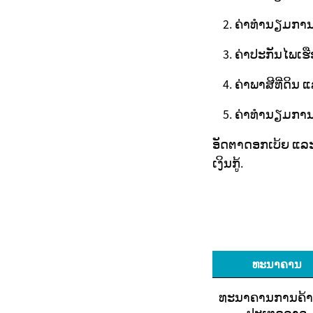
ຄ່າທຳນຽມການ
ຄ່າປະກັນໄພເຮ
ຄ່າພາສີທີ່ດິນ 
ຄ່າທຳນຽມການຊຳ
ອັດຕາດອກເບ້ຍ ແລ
ເງິນກູ້.
ທະນາຄານ
ທະນາຄານການຄ້າ