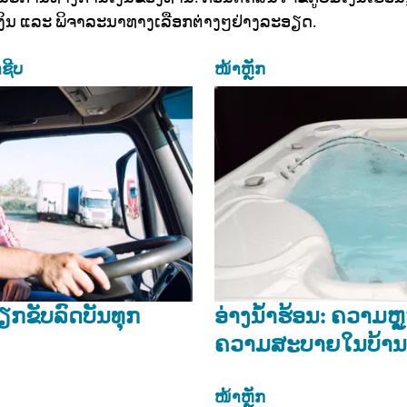
ິນ ແລະ ພິຈາລະນາທາງເລືອກຕ່າງໆຢ່າງລະອຽດ.
ຊີບ
ໜ້າຫຼັກ
ຂັບລົດບັນທຸກ
ອ່າງນໍ້າຮ້ອນ: ຄວາມຫຼ
ຄວາມສະບາຍໃນບ້ານ
ໜ້າຫຼັກ