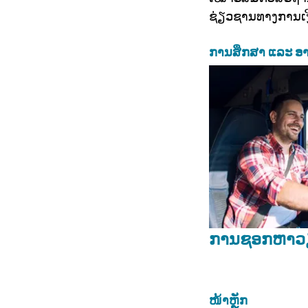
ຊ່ຽວຊານທາງການເງ
ການສຶກສາ ແລະ ອາ
ການຊອກຫາວຽກ
ໜ້າຫຼັກ