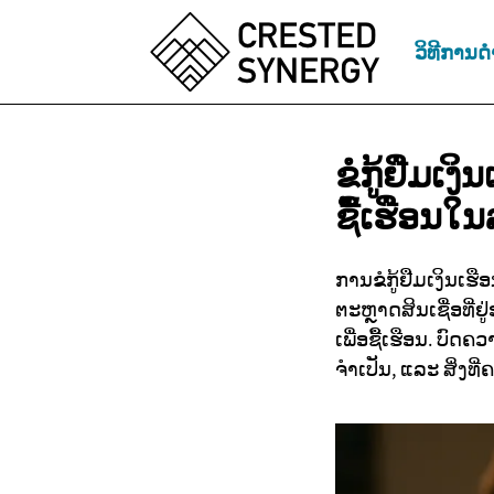
ວິທີການດຳ
ຂໍກູ້ຢືມເງິ
ຊື້ເຮືອນໃ
ການຂໍກູ້ຢືມເງິນເຮ
ຕະຫຼາດສິນເຊື່ອທີ່
ເພື່ອຊື້ເຮືອນ. ບົດ
ຈຳເປັນ, ແລະ ສິ່ງທີ