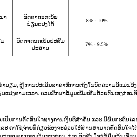
ະນາ
ອັດຕາດອກເບ້ຍ
8% - 10%
ປ່ຽນແປງໄດ້
ີມ
ອັດຕາດອກເບ້ຍປະສົມ
7% - 9.5%
ປະສານ
ຳນຽມ, ຫຼື ການປະເມີນລາຄາທີ່ກ່າວເຖິງໃນບົດຄວາມນີ້ແມ່ນອີງໃສ່ຂ
ນແປງຕາມເວລາ. ຄວນສຶກສາຂໍ້ມູນເພີ່ມເຕີມດ້ວຍຕົນເອງກ່ອນ
ືອນເປັນການຕັດສິນໃຈທາງການເງິນທີ່ສຳຄັນ ແລະ ມີຜົນກະທົບໄລ
, ແລະ ຄ່າໃຊ້ຈ່າຍທີ່ກ່ຽວຂ້ອງຈະຊ່ວຍໃຫ້ທ່ານສາມາດຕັດສິນໃຈ
ການທາງການເງິນຂອງທ່ານ. ກ່ອນຕັດສິນໃຈຂໍກູ້ຢືມເງິນເຮືອນ,