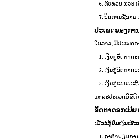
ທົບທວນ ແລະ ເຊັ
ປິດການຊື້ຂາຍ
ປະເພດຂອງການກູ
ໃນລາວ, ມີປະເພດກາ
ເງິນກູ້ອັດຕາດ
ເງິນກູ້ອັດຕາ
ເງິນກູ້ແບບປະສ
ແຕ່ລະປະເພດມີຂໍ້ດີ
ອັດຕາດອກເບ້ຍ 
ເມື່ອຂໍກູ້ຢືມເງິນເ
ຄ່າທຳນຽມການ