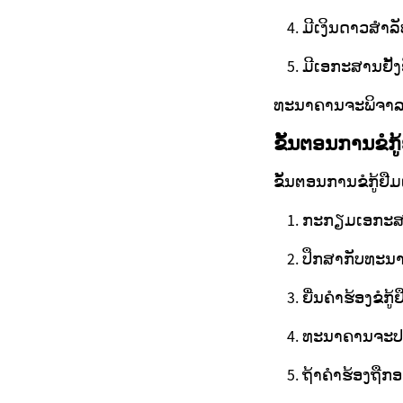
ມີເງິນດາວສຳລ
ມີເອກະສານຢັ້ງ
ທະນາຄານຈະພິຈາລະນາ
ຂັ້ນຕອນການຂໍກູ
ຂັ້ນຕອນການຂໍກູ້ຢືມເ
ກະກຽມເອກະສານທ
ປຶກສາກັບທະນາ
ຍື່ນຄຳຮ້ອງຂໍກູ
ທະນາຄານຈະປະເ
ຖ້າຄຳຮ້ອງຖືກອະ