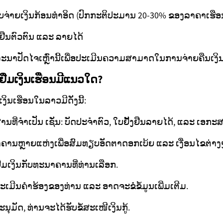
ັບຈ່າຍເງິນກ້ອນທຳອິດ (ປົກກະຕິປະມານ 20-30% ຂອງລາຄາເຮືອ
ຢືນຕົວຕົນ ແລະ ລາຍໄດ້
ປັດໄຈເຫຼົ່ານີ້ເພື່ອປະເມີນຄວາມສາມາດໃນການຈ່າຍຄືນເງິນກູ້
້ຢືມເງິນເຮືອນມີແນວໃດ?
ງິນເຮືອນໃນລາວມີດັ່ງນີ້:
ີ່ຈຳເປັນ ເຊັ່ນ: ບັດປະຈຳຕົວ, ໃບຢັ້ງຢືນລາຍໄດ້, ແລະ ເອກະສາ
ຄານຫຼາຍແຫ່ງເພື່ອສົມທຽບອັດຕາດອກເບ້ຍ ແລະ ເງື່ອນໄຂຕ່າງ
້ຢືມເງິນກັບທະນາຄານທີ່ທ່ານເລືອກ.
ມີນຄຳຮ້ອງຂອງທ່ານ ແລະ ອາດຈະຂໍຂໍ້ມູນເພີ່ມເຕີມ.
ນຸມັດ, ທ່ານຈະໄດ້ຮັບຂໍ້ສະເໜີເງິນກູ້.