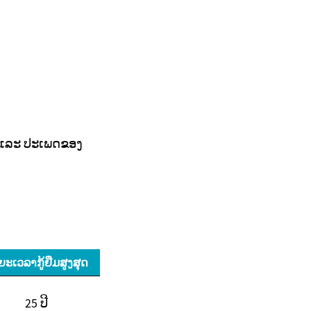
 ແລະ ປະເພດຂອງ
ຍະເວລາກູ້ຢືມສູງສຸດ
25 ປີ