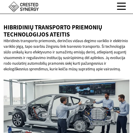
HIBRIDINIŲ TRANSPORTO PRIEMONIŲ
TECHNOLOGIJOS ATEITIS
Hibridinės transporto priemonės, derinčios vidaus degimo variklio ir elektrinio
variklio jėgą, tapo svarbiu žingsniu link tvaresnio transporto. Ši technologija
siūlo unikalų kuro efektyvumo ir sumažintų emisijų derinį, atliepiantį augantį
visuomenės ir reguliavimo institucijų susirūpinimą dėl aplinkos. Jų evoliucija
rodo nuolatinį automobilių pramonės siekį kurti pažangesnius ir
ekologiškesnius sprendimus, kurie keičia mūsų supratimą apie vairavimą.