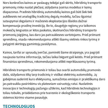
Nors konkrečios kainos ar paslaugų teikėjai gali skirtis, hibridinių transporto
priemonių rinka nuolat plečiasi, siūlydama įvairius modelius ir kainų
diapazonus. Pradinės hibridinių automobilių kainos gali būti šiek tiek
aukštesnės nei analogiškų tradicinių degalų modelių, tačiau ilgainiui
sutaupymai degalams ir mažesnės eksploatacijos išlaidos dažnai
kompensuoja pradinę investiciją. Be to, daugelyje regionų yra taikomos
mokesčių lengvatos ar kitos paskatos, skatinančios hibridinių transporto
priemonių įsigijimą, kas daro jas patrauklesnes vartotojams. Prieš priimant
sprendimą, visada rekomenduojama atlikti išsamų vietinės rinkos tyrimą ir
palyginti skirtingų gamintojų pasiūlymus.
Kainos, tarifai ar sąnaudų įverčiai, paminėti šiame straipsnyje, yra pagrįsti
naujausia turima informacija, tačiau laikui bėgant gali keistis. Prieš priimant
finansinius sprendimus, rekomenduojama atlikti nepriklausomą tyrimą.
Hibridinės transporto priemonės ir toliau bus svarbi automobilių pramonės
dalis, siūlydamos tiltą tarp tradicinių ir visiškai elektrinių automobilių. Jų
gebėjimas suderinti kuro efektyvumą, sumažintas emisijas ir praktiškumą daro
jas patraukliu pasirinkimu vis platesniam vairuotojų ratui. Nuolatinės
inovacijos ir technologijų pažanga užtikrins, kad hibridinės technologijos ir
toliau tobulės, prisidėdamos prie tvaresnio ir ekologiškesnio transporto
sistemos kūrimo visame pasaulyje.
TECHNOLOGIJOS