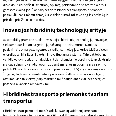
to, galimybė važiuoti tik elektra miesto sąlygomis leidžia išvengti anglies
dioksido ir kitų teršalų išmetimo į aplinką, prisidedant prie švaresnio oro ir
geresnės ekologijos. Šios savybės daro hibridines transporto priemones
patraukliu pasirinkimu tiems, kurie siekia sumažinti savo anglies pėdsaką ir
prisidėti prie žaliosios ateities.
Inovacijos hibridinių technologijų srityje
Automobilių pramonė nuolat investuoja į hibridinių technologijų inovacijas,
siekdama dar labiau pagerinti jų našumą ir prieinamumą. Naujausi
pasiekimai apima pažangesnes baterijų technologijas, kurios leidžia didesnį
energijos tankį ir ilgesnį elektrinį nuvažiuojamą atstumą. Taip pat tobulinami
variklio valdymo algoritmai, siekiant dar sklandesnio perėjimo tarp elektrinio
ir vidaus degimo variklių, optimizuojant energijos naudojimą ir vairavimo
patirtį. Plug-in hibridinės transporto priemonės (PHEV) yra dar vienas svarbus
žingsnis, leidžiantis įkrauti bateriją iš išorinio šaltinio ir nuvažiuoti ilgesnį
atstumą vien tik elektra, taip maksimaliai išnaudojant elektrinės energijos
potencialą kasdieniam vairavimui.
Hibridinės transporto priemonės tvariam
transportui
Hibridinės transporto priemonės atlieka svarbų vaidmenį pereinant prie
tvaresnio transporto modelio. Jos siūlo praktinį sprendimą vairuotojams, kurie