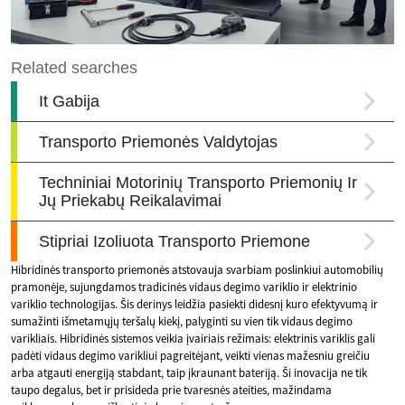
Hibridinės transporto priemonės atstovauja svarbiam poslinkiui automobilių
pramonėje, sujungdamos tradicinės vidaus degimo variklio ir elektrinio
variklio technologijas. Šis derinys leidžia pasiekti didesnį kuro efektyvumą ir
sumažinti išmetamųjų teršalų kiekį, palyginti su vien tik vidaus degimo
varikliais. Hibridinės sistemos veikia įvairiais režimais: elektrinis variklis gali
padėti vidaus degimo varikliui pagreitėjant, veikti vienas mažesniu greičiu
arba atgauti energiją stabdant, taip įkraunant bateriją. Ši inovacija ne tik
taupo degalus, bet ir prisideda prie tvaresnės ateities, mažindama