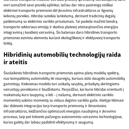
nori sumažinti savo poveikį aplinkai, tačiau dar nėra pasirengę visiškai
elektrinei transporto priemonei dėl įkrovimo infrastruktūros ar ilgesnių
kelionių poreikio. Hibridai suteikia lankstumą, derinant tradicinių degalų
patikimumą su elektrinio variklio privalumais. Tai padeda mažinti bendrą
transporto sektoriaus emisiją ir skatina platesnį atsinaujinančios energijos
integravimą į kasdienį vairavimą. Šis balansas daro hibridines transporto
priemones esminiu elementu kuriant ekologiškesnį ir efektyvesnį transporto
tinklą.
Hibridinių automobilių technologijų raida
ir ateitis
Šiuolaikinės hibridinės transporto priemonės apima platų modelių spektrą,
nuo kompaktinių automobilių iki visureigių, kuriuos siūlo daugelis automobilių
gamintojų. Kiekvienas modelis turi unikalių savybių, pritaikytų skirtingiems
vairuotojų poreikiams ir biudžetams. Pavyzdžiui, kai kurie hibridai orientuoti į
maksimalų kuro taupymą, o kiti – į našumą, derinant elektrinio variklio
momentinį sukimo momentą su vidaus degimo variklio galia. Ateityje tikimasi
dar didesnės integracijos tarp transporto priemonių ir išmaniosios
infrastruktūros, leidžiančios optimizuoti energijos naudojimą ir įkrovimo
procesus, taip pat tolesnės pažangos autonominio vairavimo technologijose,
kurios galėtų dar labiau padidinti efektyvumą ir saugumą.