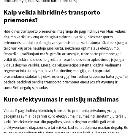
priklausomybę nuo iškastinio kuro ir oro taršą.
Kaip veikia hibridinės transporto
priemonės?
Hibridinės transporto priemonės integruoja du pagrindinius variklius: vidaus
degimo variklį ir vieną ar daugiau elektrinių variklių. Šios transporto
priemonės naudoja pažangią valdymo sistemą, kuri automatiškai persijungia
tarp variklių arba naudoja juos kartu, siekdama optimalaus efektyvumo.
Pavyzdžiui, važiuojant mažu greičiu ar sustojus, transporto priemonė gali
veikti tik elektra, o didesniu greičiu ar esant didesniam apkrovimui, įsijungia
vidaus degimo variklis. Energijos rekuperacijos sistema, dažnai vadinama
regeneraciniu stabdymu, paverčia kinetinę energiją, kuri paprastai
prarandama stabdant, į elektros energiją, kuri vėliau kaupiama baterijoje. Tai
padeda padidinti bendrą transporto priemonės energijos efektyvumą ir
sumažinti degalų sąnaudas.
Kuro efektyvumas ir emisijų mažinimas
Vienas iš pagrindinių hibridinių transporto priemonių privalumų yra jų
gebėjimas žymiai pagerinti kuro efektyvumą ir sumažinti išmetamųjų teršalų
kiekį. Dėl elektrinio variklio pagalbos, vidaus degimo variklis gali veikti
efektyvesniame diapazone, o tai reiškia, kad sunaudojama mažiau degalų. Be