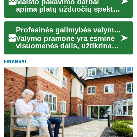
Maisto pakavimo darbai
apima platų užduočių spektrą
— nuo rankinio pakuotojo iki
automatizuotos gamybos
Profesinės galimybės valymo pramonėje
linijos opera...
Valymo pramonė yra esminė
visuomenės dalis, užtikrinanti
švarą ir higieną įvairiose
aplinkose – nuo namų ūkių
FINANSAI
iki did...