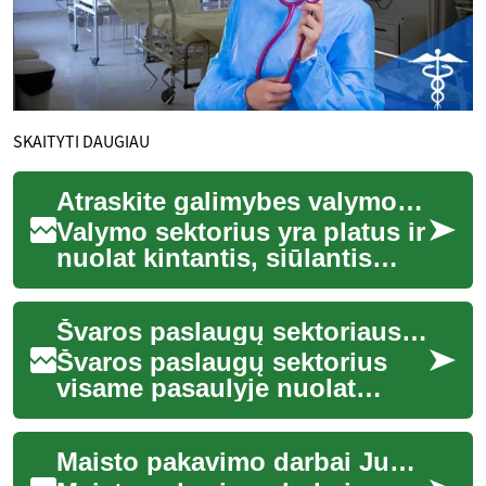
SKAITYTI DAUGIAU
Atraskite galimybes valymo sektoriuje
Valymo sektorius yra platus ir
nuolat kintantis, siūlantis
įvairias galimybes tiems,
kurie ieško darbo ar nori
Švaros paslaugų sektoriaus augimas ir galimybės
pradėt...
Švaros paslaugų sektorius
visame pasaulyje nuolat
plečiasi, prisitaikydamas prie
besikeičiančių visuomenės ir
Maisto pakavimo darbai Jungtinėje Karalystėje
verslo ...