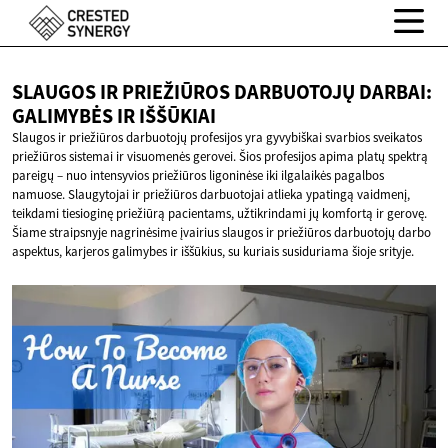
SLAUGOS IR PRIEŽIŪROS DARBUOTOJŲ DARBAI:
GALIMYBĖS
IR IŠŠŪKIAI
Slaugos ir priežiūros darbuotojų profesijos yra gyvybiškai svarbios sveikatos
priežiūros sistemai ir visuomenės gerovei. Šios profesijos apima platų spektrą
pareigų – nuo intensyvios priežiūros ligoninėse iki ilgalaikės pagalbos
namuose. Slaugytojai ir priežiūros darbuotojai atlieka ypatingą vaidmenį,
teikdami tiesioginę priežiūrą pacientams, užtikrindami jų komfortą ir gerovę.
Šiame straipsnyje nagrinėsime įvairius slaugos ir priežiūros darbuotojų darbo
aspektus, karjeros galimybes ir iššūkius, su kuriais susiduriama šioje srityje.