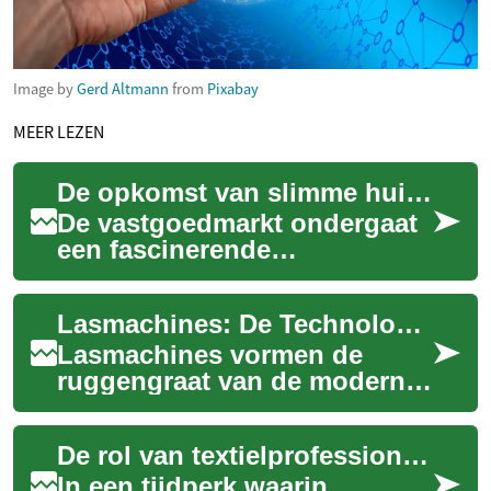
Image by
Gerd Altmann
from
Pixabay
MEER LEZEN
De opkomst van slimme huizen: een nieuwe dimensie in vastgoed
De vastgoedmarkt ondergaat
een fascinerende
transformatie met de
integratie van slimme
Lasmachines: De Technologische Ruggengraat van Moderne Productie
technologie in woningen.
Volge...
Lasmachines vormen de
ruggengraat van de moderne
productie-industrie. Deze
geavanceerde apparaten
De rol van textielprofessional in de huidige markt
hebben de manier wa...
In een tijdperk waarin