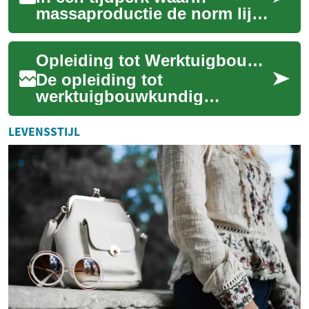
massaproductie de norm lijkt,
blijft de textielprofessional,
ook wel bekend als naaister,
Opleiding tot Werktuigbouwkundig Ingenieur: Van Auto's tot Machines
klee...
De opleiding tot
werktuigbouwkundig
ingenieur is een veelzijdige
studie die studenten
LEVENSSTIJL
voorbereidt op een carrière in
...