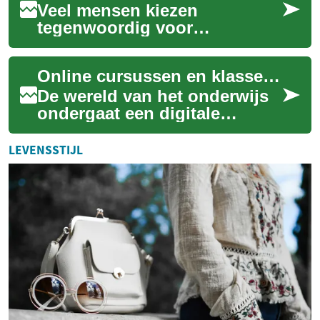
Veel mensen kiezen
tegenwoordig voor
taaltraining om sneller te
communiceren op het werk,
Online cursussen en klassen: De toekomst van onderwijs
betere studievoorwaarden
te...
De wereld van het onderwijs
ondergaat een digitale
revolutie. Online cursussen
en klassen zijn niet langer
LEVENSSTIJL
een aanvul...