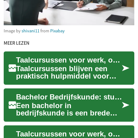
Image by
shivani11
from
Pixabay
MEER LEZEN
Taalcursussen voor werk, onderwijs en carrière
Taalcursussen blijven een
praktisch hulpmiddel voor
mensen die hun
professionele of persoonlijke
Bachelor Bedrijfskunde: studie, onderwijs en carrièremogelijkheden
mogelijkheden willen...
Een bachelor in
bedrijfskunde is een brede
universitaire opleiding die je
voorbereidt op management,
Taalcursussen voor werk, onderwijs en loopbaan
strategie en org...