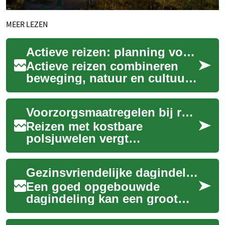
MEER LEZEN
Actieve reizen: planning voor wandel- en fietstochten
Actieve reizen combineren
beweging, natuur en cultuur.
Of je nu een wandelvakantie,
fietstocht of combinatie plant,
Voorzorgsmaatregelen bij reizen met waardevolle polsjuwelen
g...
Reizen met kostbare
polsjuwelen vergt
zorgvuldige voorbereiding.
Dit artikel bespreekt
Gezinsvriendelijke dagindelingen voor internationale reizen
praktische
voorzorgsmaatregele...
Een goed opgebouwde
dagindeling kan een groot
verschil maken tijdens
internationale reizen met