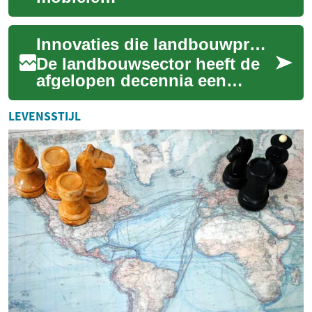
connectiviteitsoplossing kan
een complexe taak zijn in een
Innovaties die landbouwprocessen transformeren
wereld waar digitale comm...
De landbouwsector heeft de
afgelopen decennia een
opmerkelijke transformatie
ondergaan, gedreven door
LEVENSSTIJL
technologische ...