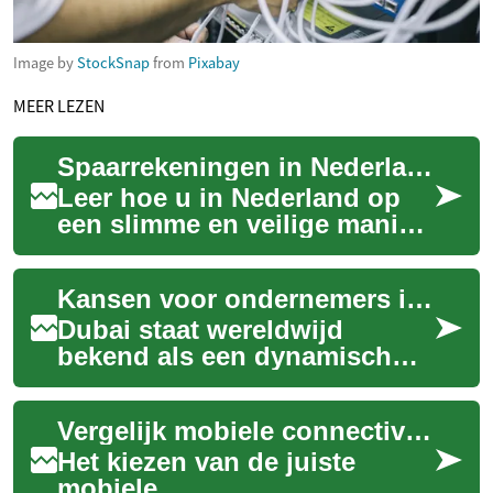
Image by
StockSnap
from
Pixabay
MEER LEZEN
Spaarrekeningen in Nederland: Slim Sparen en Vergelijken
Leer hoe u in Nederland op
een slimme en veilige manier
kunt sparen. Deze uitgebreide
gids legt de verschillende
Kansen voor ondernemers in Dubai
soor...
Dubai staat wereldwijd
bekend als een dynamisch
centrum voor handel en
innovatie, en biedt tal van
Vergelijk mobiele connectiviteitsoplossingen
mogelijkheden voor...
Het kiezen van de juiste
mobiele