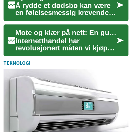
Å rydde et dødsbo kan være
en følelsesmessig krevende
og kompleks prosess. Når en
kjær har gått bort, står man
Mote og klær på nett: En guide til digital shopping
ofte o...
Internetthandel har
revolusjonert måten vi kjøper
klær og moteartikler på. Med
et enkelt tastetrykk kan
TEKNOLOGI
forbrukere nå...