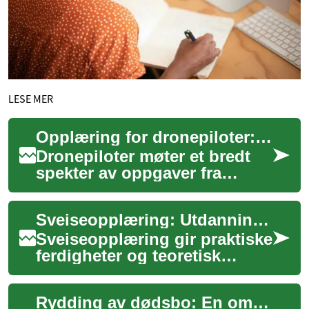
LESE MER
Opplæring for dronepiloter: Utdanning og krav
Dronepiloter møter et bredt
spekter av oppgaver fra
kartlegging og inspeksjon til
filmproduksjon og søk- og
Sveiseopplæring: Utdanning og yrkesmuligheter i industrien
redningsa...
Sveiseopplæring gir praktiske
ferdigheter og teoretisk
kunnskap som trengs for å
arbeide med
Rydding av dødsbo: En omfattende guide
metallforbindelser i for...