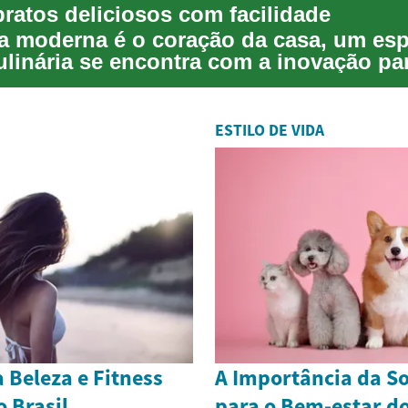
pratos deliciosos com facilidade
a moderna é o coração da casa, um es
ulinária se encontra com a inovação pa
ar o prepa...
ESTILO DE VIDA
 Beleza e Fitness
A Importância da So
 Brasil
para o Bem-estar do