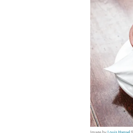
Image by
Louis Hansel
f