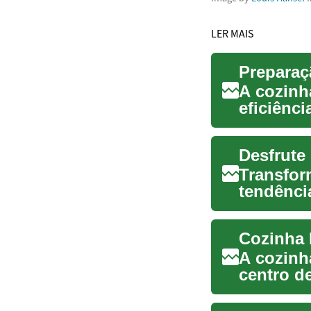
LER MAIS
Preparaç
A cozinh
eficiênc
mais aces
Desfrute 
Transfor
tendênci
desejam 
Cozinha 
A cozinh
centro d
unem para