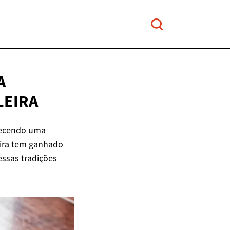
A
LEIRA
erecendo uma
eira tem ganhado
essas tradições