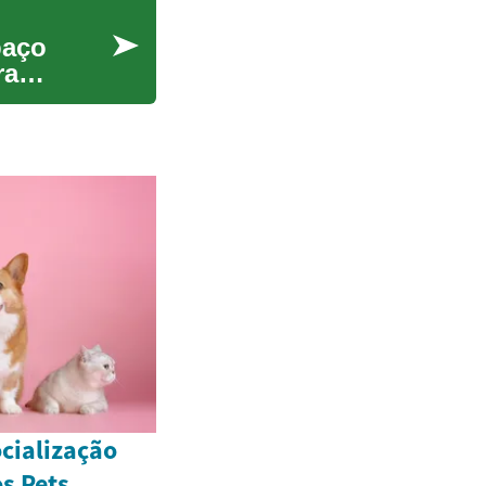
paço
ra
cialização
s Pets