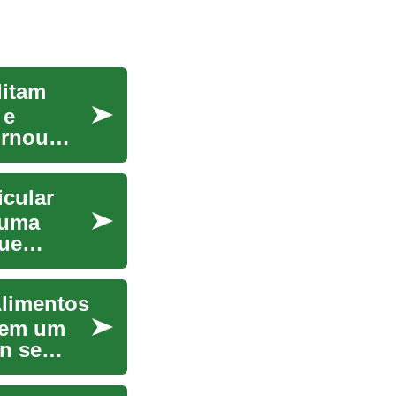
litam
 e
ornou
icular
 uma
que
Alimentos
 em um
gn se