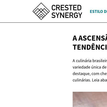
ESTILO D
A ASCENS
TENDÊNCI
A culinária brasile
variedade única de
destaque, com chef
culinárias. Leia a