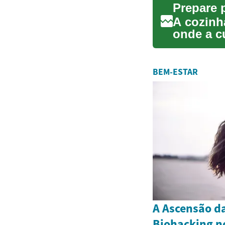
Prepare 
A cozinh
onde a c
transform
BEM-ESTAR
A Ascensão da
Biohacking no