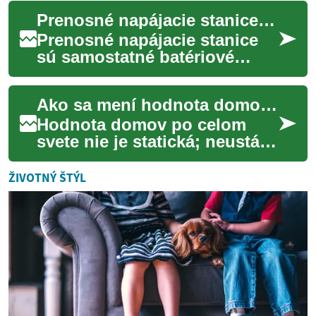
prevádzkovať hybridné
Prenosné napájacie stanice: ako fungujú a na čo slúžia
vozidlá v rôznych o...
Prenosné napájacie stanice
sú samostatné batériové
jednotky, ktoré poskytujú
elektrinu pre rôzne zariadenia
Ako sa mení hodnota domov po svete.
mimo klas...
Hodnota domov po celom
svete nie je statická; neustále
sa vyvíja pod vplyvom
mnohých faktorov, od
ŽIVOTNÝ ŠTÝL
lokálnej ekonomiky ...