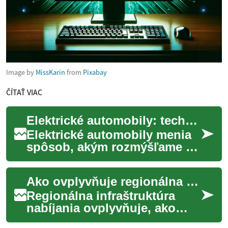
Image by
MissKarin
from
Pixabay
ČÍTAŤ VIAC
Elektrické automobily: technológia, batérie a prevádzka
Elektrické automobily menia
spôsob, akým rozmýšľame o
preprave. Tento článok
vysvetľuje základné princípy,
Ako ovplyvňuje regionálna infraštruktúra možnosti nabíjania
praktické ...
Regionálna infraštruktúra
nabíjania ovplyvňuje, ako
ľahko a efektívne možno