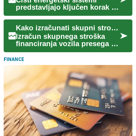
predstavljajo ključen korak k
bolj trajnostni prihodnosti,
saj izkoriščajo naravne,
Kako izračunati skupni strošek financiranja vozila
obnovlji...
Izračun skupnega stroška
financiranja vozila presega le
primerjavo mesečnih
obrokov. Vključuje obresti
FINANCE
(interest), AP...