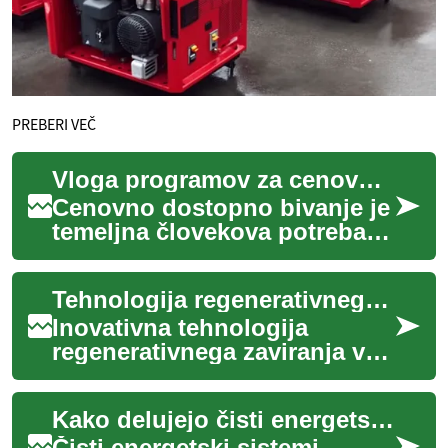
PREBERI VEČ
Vloga programov za cenovno dostopno bivanje
Cenovno dostopno bivanje je
temeljna človekova potreba in
ključni steber družbene
stabilnosti. Vendar pa se
Tehnologija regenerativnega zaviranja v avtomobilski industriji
mnogi pos...
Inovativna tehnologija
regenerativnega zaviranja v
današnjih avtomobilih
predstavlja pomemben korak
Kako delujejo čisti energetski sistemi: Razumevanje osnov
naprej v smeri uč...
Čisti energetski sistemi