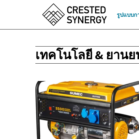
รูปแบบกา
เทคโนโลยี & ยานย