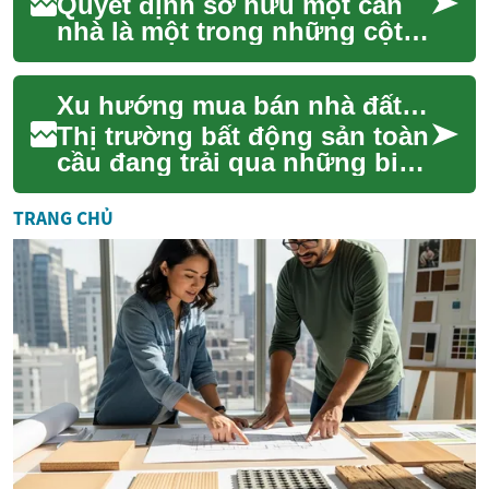
Quyết định sở hữu một căn
nhà là một trong những cột
mốc tài chính và cá nhân
quan trọng nhất trong cuộc
Xu hướng mua bán nhà đất hiện nay
đời. Nó khôn...
Thị trường bất động sản toàn
cầu đang trải qua những biến
động đáng kể, chịu ảnh
hưởng từ nhiều yếu tố kinh
TRANG CHỦ
tế, xã hộ...