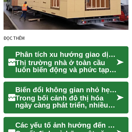
ĐỌC THÊM
Phân tích xu hướng giao dịch nhà ở quốc tế
Thị trường nhà ở toàn cầu
luôn biến động và phức tạp,
phản ánh sự tương tác của
nhiều yếu tố kinh tế, xã hội
Biến đổi không gian nhỏ hẹp thành nơi lý tưởng
và chính...
Trong bối cảnh đô thị hóa
ngày càng phát triển, nhiều
người dân đang tìm kiếm các
giải pháp sáng tạo để tối ưu
Các yếu tố ảnh hưởng đến quyết định sở hữu nhà
hóa kh...