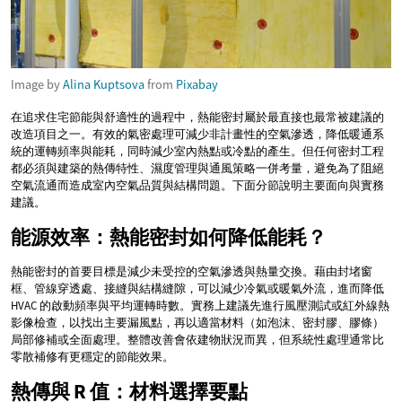
Image by
Alina Kuptsova
from
Pixabay
在追求住宅節能與舒適性的過程中，熱能密封屬於最直接也最常被建議的
改造項目之一。有效的氣密處理可減少非計畫性的空氣滲透，降低暖通系
統的運轉頻率與能耗，同時減少室內熱點或冷點的產生。但任何密封工程
都必須與建築的熱傳特性、濕度管理與通風策略一併考量，避免為了阻絕
空氣流通而造成室內空氣品質與結構問題。下面分節說明主要面向與實務
建議。
能源效率：熱能密封如何降低能耗？
熱能密封的首要目標是減少未受控的空氣滲透與熱量交換。藉由封堵窗
框、管線穿透處、接縫與結構縫隙，可以減少冷氣或暖氣外流，進而降低
HVAC 的啟動頻率與平均運轉時數。實務上建議先進行風壓測試或紅外線熱
影像檢查，以找出主要漏風點，再以適當材料（如泡沫、密封膠、膠條）
局部修補或全面處理。整體改善會依建物狀況而異，但系統性處理通常比
零散補修有更穩定的節能效果。
熱傳與 R 值：材料選擇要點