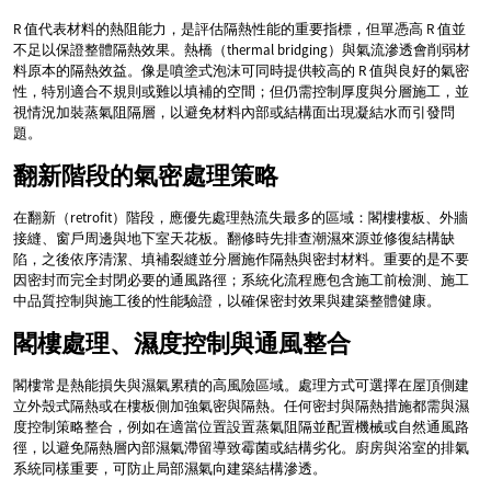
R 值代表材料的熱阻能力，是評估隔熱性能的重要指標，但單憑高 R 值並
不足以保證整體隔熱效果。熱橋（thermal bridging）與氣流滲透會削弱材
料原本的隔熱效益。像是噴塗式泡沫可同時提供較高的 R 值與良好的氣密
性，特別適合不規則或難以填補的空間；但仍需控制厚度與分層施工，並
視情況加裝蒸氣阻隔層，以避免材料內部或結構面出現凝結水而引發問
題。
翻新階段的氣密處理策略
在翻新（retrofit）階段，應優先處理熱流失最多的區域：閣樓樓板、外牆
接縫、窗戶周邊與地下室天花板。翻修時先排查潮濕來源並修復結構缺
陷，之後依序清潔、填補裂縫並分層施作隔熱與密封材料。重要的是不要
因密封而完全封閉必要的通風路徑；系統化流程應包含施工前檢測、施工
中品質控制與施工後的性能驗證，以確保密封效果與建築整體健康。
閣樓處理、濕度控制與通風整合
閣樓常是熱能損失與濕氣累積的高風險區域。處理方式可選擇在屋頂側建
立外殼式隔熱或在樓板側加強氣密與隔熱。任何密封與隔熱措施都需與濕
度控制策略整合，例如在適當位置設置蒸氣阻隔並配置機械或自然通風路
徑，以避免隔熱層內部濕氣滯留導致霉菌或結構劣化。廚房與浴室的排氣
系統同樣重要，可防止局部濕氣向建築結構滲透。