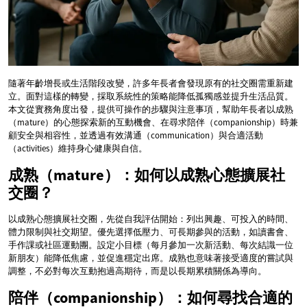
隨著年齡增長或生活階段改變，許多年長者會發現原有的社交圈需重新建
立。面對這樣的轉變，採取系統性的策略能降低孤獨感並提升生活品質。
本文從實務角度出發，提供可操作的步驟與注意事項，幫助年長者以成熟
（mature）的心態探索新的互動機會、在尋求陪伴（companionship）時兼
顧安全與相容性，並透過有效溝通（communication）與合適活動
（activities）維持身心健康與自信。
成熟（mature）：如何以成熟心態擴展社
交圈？
以成熟心態擴展社交圈，先從自我評估開始：列出興趣、可投入的時間、
體力限制與社交期望。優先選擇低壓力、可長期參與的活動，如讀書會、
手作課或社區運動團。設定小目標（每月參加一次新活動、每次結識一位
新朋友）能降低焦慮，並促進穩定出席。成熟也意味著接受適度的嘗試與
調整，不必對每次互動抱過高期待，而是以長期累積關係為導向。
陪伴（companionship）：如何尋找合適的