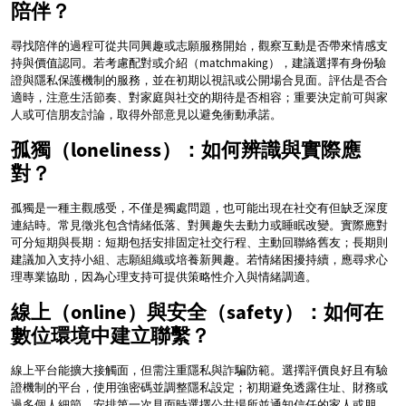
陪伴？
尋找陪伴的過程可從共同興趣或志願服務開始，觀察互動是否帶來情感支
持與價值認同。若考慮配對或介紹（matchmaking），建議選擇有身份驗
證與隱私保護機制的服務，並在初期以視訊或公開場合見面。評估是否合
適時，注意生活節奏、對家庭與社交的期待是否相容；重要決定前可與家
人或可信朋友討論，取得外部意見以避免衝動承諾。
孤獨（loneliness）：如何辨識與實際應
對？
孤獨是一種主觀感受，不僅是獨處問題，也可能出現在社交有但缺乏深度
連結時。常見徵兆包含情緒低落、對興趣失去動力或睡眠改變。實際應對
可分短期與長期：短期包括安排固定社交行程、主動回聯絡舊友；長期則
建議加入支持小組、志願組織或培養新興趣。若情緒困擾持續，應尋求心
理專業協助，因為心理支持可提供策略性介入與情緒調適。
線上（online）與安全（safety）：如何在
數位環境中建立聯繫？
線上平台能擴大接觸面，但需注重隱私與詐騙防範。選擇評價良好且有驗
證機制的平台，使用強密碼並調整隱私設定；初期避免透露住址、財務或
過多個人細節。安排第一次見面時選擇公共場所並通知信任的家人或朋