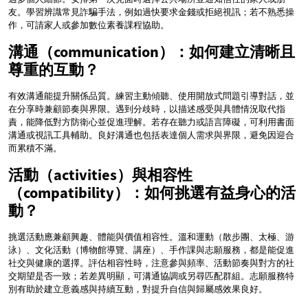
友。學習辨識常見詐騙手法，例如過快要求金錢或拒絕視訊；若不熟悉操
作，可請家人或參加數位素養課程協助。
溝通（communication）：如何建立清晰且
尊重的互動？
有效溝通能提升關係品質。練習主動傾聽、使用開放式問題引導對話，並
在分享時兼顧節奏與界限。遇到分歧時，以描述感受與具體情況取代指
責，能降低對方防衛心並促進理解。若存在聽力或語言障礙，可利用書面
溝通或視訊工具輔助。良好溝通也包括表達個人需求與界限，避免因迎合
而累積不滿。
活動（activities）與相容性
（compatibility）：如何挑選有益身心的活
動？
挑選活動應兼顧興趣、體能與價值相容性。溫和運動（散步團、太極、游
泳）、文化活動（博物館導覽、講座）、手作課與志願服務，都是能促進
社交與健康的選擇。評估相容性時，注意參與頻率、活動節奏與對方的社
交期望是否一致；若差異明顯，可溝通協調或另尋匹配群組。志願服務特
別有助於建立意義感與持續互動，對提升自信與歸屬感效果良好。