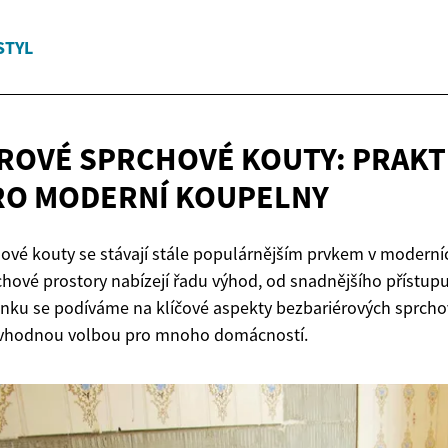
STYL
ROVÉ SPRCHOVÉ KOUTY: PRAKT
RO
MODERNÍ KOUPELNY
ové kouty se stávají stále populárnějším prvkem v modern
rchové prostory nabízejí řadu výhod, od snadnějšího přístup
ánku se podíváme na klíčové aspekty bezbariérových sprch
ou vhodnou volbou pro mnoho domácností.