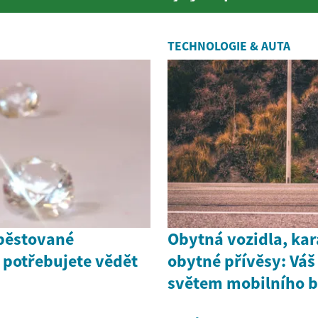
 prakti...
TECHNOLOGIE & AUTA
pěstované
Obytná vozidla, ka
 potřebujete vědět
obytné přívěsy: Vá
světem mobilního b