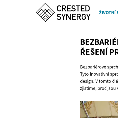
ŽIVOTNÍ 
BEZBARIÉ
ŘEŠENÍ P
Bezbariérové sprch
Tyto inovativní sp
design. V tomto čl
zjistíme, proč js