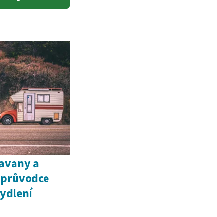
ravany a
š průvodce
ydlení