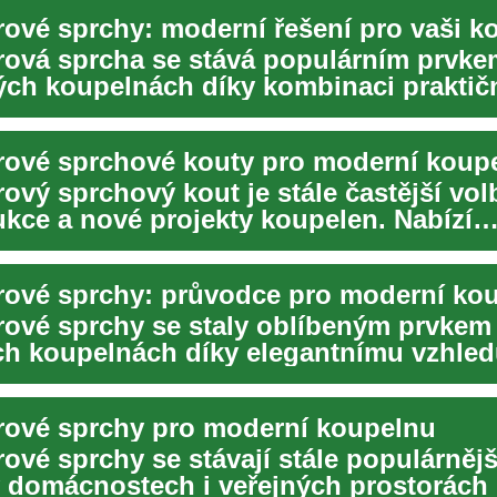
rové sprchy: moderní řešení pro vaši k
rová sprcha se stává populárním prvke
ch koupelnách díky kombinaci praktičn
ho přín...
rové sprchové kouty pro moderní koup
ový sprchový kout je stále častější vo
ukce a nové projekty koupelen. Nabízí
ý přís...
rové sprchy: průvodce pro moderní ko
rové sprchy se staly oblíbeným prvkem
h koupelnách díky elegantnímu vzhled
mu využití p...
rové sprchy pro moderní koupelnu
rové sprchy se stávají stále populárněj
 domácnostech i veřejných prostorách 