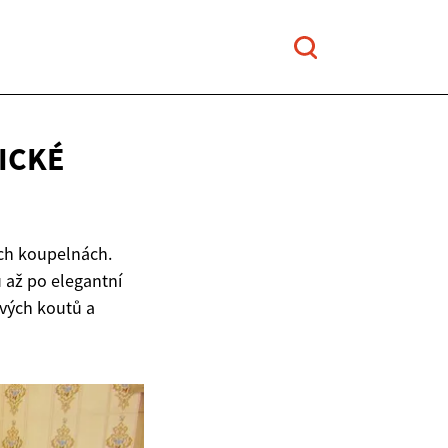
ICKÉ
ích koupelnách.
u až po elegantní
ových koutů a