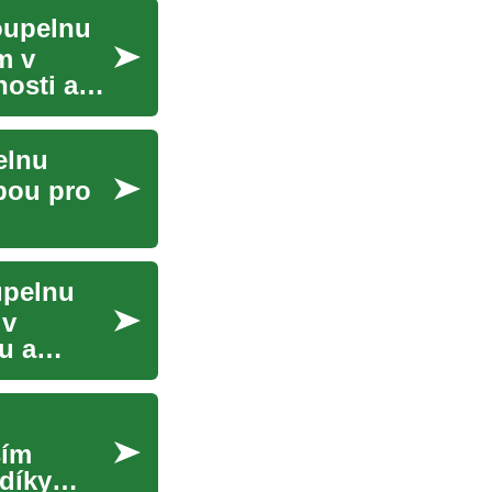
oupelnu
m v
osti a
elnu
lbou pro
upelnu
 v
u a
ším
díky