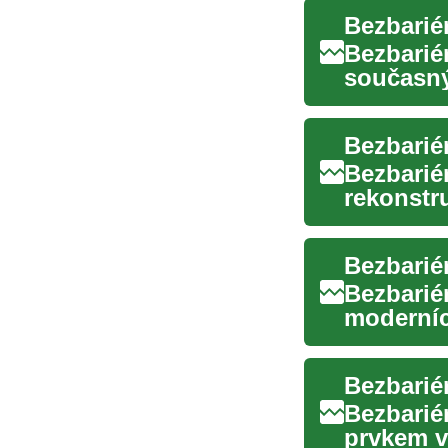
Bezbarié
Bezbarié
současný
estetické
Bezbarié
Bezbariér
rekonstr
jednoduch
Bezbarié
Bezbarié
moderníc
praktické
Bezbarié
Bezbarié
prvkem v