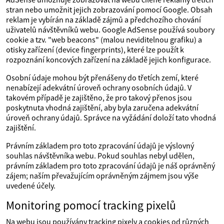
stran nebo umožnit jejich zobrazování pomocí Google. Obsah
reklam je vybírán na základě zájmů a předchozího chování
uživatelů návštěvníků webu. Google AdSense používá soubory
cookie a tzv. "web beacons" (malou neviditelnou grafiku) a
otisky zařízení (device fingerprints), které lze použít k
rozpoznání koncových zařízení na základě jejich konfigurace.
Osobní údaje mohou být přenášeny do třetích zemí, které
nenabízejí adekvátní úroveň ochrany osobních údajů. V
takovém případě je zajištěno, že pro takový přenos jsou
poskytnuta vhodná zajištění, aby byla zaručena adekvátní
úroveň ochrany údajů. Správce na vyžádání doloží tato vhodná
zajištění.
Právním základem pro toto zpracování údajů je výslovný
souhlas návštěvníka webu. Pokud souhlas nebyl udělen,
právním základem pro toto zpracování údajů je náš oprávněný
zájem; naším převažujícím oprávněným zájmem jsou výše
uvedené účely.
Monitoring pomocí tracking pixelů
Na webu jsou používány tracking pixely a cookies od různých