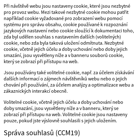
Při návštěvě webu jsou nastaveny cookie, které jsou nezbytné
pro provoz webu. Mezi takové nezbytné cookie mohou patřit
například cookie vyžadované pro zobrazení webu pomocí
systému pro správu obsahu, cookie používané k rozpoznání
jazykových nastavení nebo cookie sloužící k dokumentaci toho,
zda byl udělen souhlas s nastavením dalších (volitelných)
cookie, nebo zda byla taková uložení odmítnuta. Nezbytné
cookie, včetně jejich účelu a doby uchování nebo doby jejich
smazání, jsou vysvětleny níže a v banneru souborů cookie,
který se zobrazí při přístupu na web.
Jsou používány také volitelné cookie, např. za účelem získávání
dalších informací o zájmech návštěvníků webu nebo o jejich
chování při používání, za účelem analýzy a optimalizace webu a
zákaznických interakcí obecně.
Volitelné cookie, včetně jejich účelu a doby uchování nebo
doby smazání, jsou vysvětleny níže a v banneru, který se
zobrazí při přístupu na web. Volitelné cookie jsou nastaveny
pouze, pokud jste výslovně souhlasili s jejich uložením.
Správa souhlasů (CCM19)