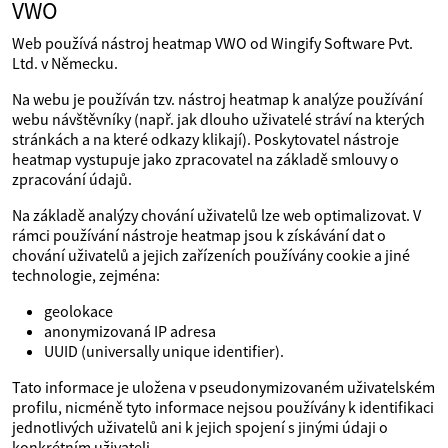
VWO
Web používá nástroj heatmap VWO od Wingify Software Pvt.
Ltd. v Německu.
Na webu je používán tzv. nástroj heatmap k analýze používání
webu návštěvníky (např. jak dlouho uživatelé stráví na kterých
stránkách a na které odkazy klikají). Poskytovatel nástroje
heatmap vystupuje jako zpracovatel na základě smlouvy o
zpracování údajů.
Na základě analýzy chování uživatelů lze web optimalizovat. V
rámci používání nástroje heatmap jsou k získávání dat o
chování uživatelů a jejich zařízeních používány cookie a jiné
technologie, zejména:
geolokace
anonymizovaná IP adresa
UUID (universally unique identifier).
Tato informace je uložena v pseudonymizovaném uživatelském
profilu, nicméně tyto informace nejsou používány k identifikaci
jednotlivých uživatelů ani k jejich spojení s jinými údaji o
konkrétním uživateli.