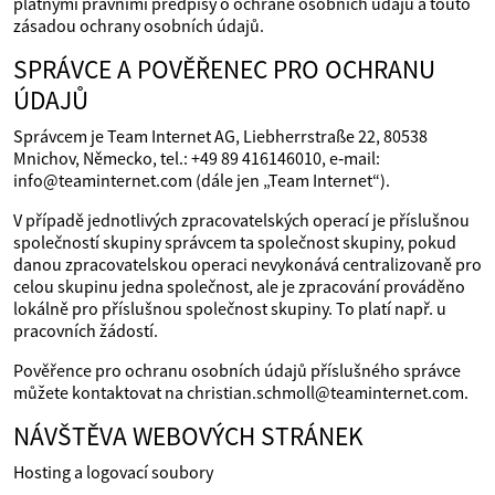
platnými právními předpisy o ochraně osobních údajů a touto
zásadou ochrany osobních údajů.
SPRÁVCE A POVĚŘENEC PRO OCHRANU
ÚDAJŮ
Správcem je Team Internet AG, Liebherrstraße 22, 80538
Mnichov, Německo, tel.: +49 89 416146010, e‑mail:
info@teaminternet.com (dále jen „Team Internet“).
V případě jednotlivých zpracovatelských operací je příslušnou
společností skupiny správcem ta společnost skupiny, pokud
danou zpracovatelskou operaci nevykonává centralizovaně pro
celou skupinu jedna společnost, ale je zpracování prováděno
lokálně pro příslušnou společnost skupiny. To platí např. u
pracovních žádostí.
Pověřence pro ochranu osobních údajů příslušného správce
můžete kontaktovat na christian.schmoll@teaminternet.com.
NÁVŠTĚVA WEBOVÝCH STRÁNEK
Hosting a logovací soubory