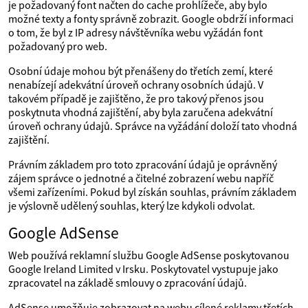
je požadovaný font načten do cache prohlížeče, aby bylo
možné texty a fonty správně zobrazit. Google obdrží informaci
o tom, že byl z IP adresy návštěvníka webu vyžádán font
požadovaný pro web.
Osobní údaje mohou být přenášeny do třetích zemí, které
nenabízejí adekvátní úroveň ochrany osobních údajů. V
takovém případě je zajištěno, že pro takový přenos jsou
poskytnuta vhodná zajištění, aby byla zaručena adekvátní
úroveň ochrany údajů. Správce na vyžádání doloží tato vhodná
zajištění.
Právním základem pro toto zpracování údajů je oprávněný
zájem správce o jednotné a čitelné zobrazení webu napříč
všemi zařízeními. Pokud byl získán souhlas, právním základem
je výslovně udělený souhlas, který lze kdykoli odvolat.
Google AdSense
Web používá reklamní službu Google AdSense poskytovanou
Google Ireland Limited v Irsku. Poskytovatel vystupuje jako
zpracovatel na základě smlouvy o zpracování údajů.
AdSense umožňuje zobrazovat na webu cílené reklamy třetích