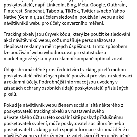
poskytovatelů, např. LinkedIn, Bing, Meta, Google, Outbrain,
Pinterest, Snapchat, Taboola, TikTok, Twitter a/nebo Yahoo
Native (Gemini), za účelem sledování používání webu a akcí
návštěvníků webu pro účely konverzního měření.
Tracking pixely jsou úryvek kódu, který lze použít ke sledování
akcí návštěvníků webu, což umožňuje personalizovat a
zlepšovat reklamy a měřit jejich úspěšnost. Tímto způsobem
lze používání webu vyhodnocovat pro statistické a
marketingové výzkumy a reklamní kampaně optimalizovat.
Údaje shromážděné prostřednictvím tracking pixelů mohou
poskytovatelé příslušných pixelů používat pro vlastní sledovací
a reklamní účely. Podrobnější informace jsou uvedeny v
zásadách ochrany osobních údajů poskytovatelů příslušných
pixelů.
Pokud je návštěvník webu členem sociální sítě některého z
poskytovatelů tracking pixelů a v nastavení svého
uživatelského účtu u této sociální sítě poskytl příslušnému
poskytovateli svolení, může poskytovatel sociální sítě nebo
poskytovatel tracking pixelu spojit informace shromážděné o
návštěvě webu s přidruženým uživatelským účtem u příslušné