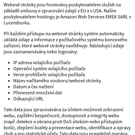
Webové stránky jsou hostovány poskytovatelem služeb na
základě smlouvy o zpracování údajů v EU a v USA. Naším
poskytovatelem hostingu je Amazon Web Services EMEA SARL v
Lucemburku.
Při každém přístupu na webové stránky systém automaticky
ukládá údaje a informace z počítačového systému koncového
zařízení, které webové stránky navštěvuje. Následující údaje
jsou zaznamenávány nebo logovány:
IP adresa volajícího počítače
Operační systém volajícího počítače
Verze prohlížeče volajícího počítače
Název načítaného souboru/webové stránky
Datum a čas načtení
Přenesené množství dat
Odkazující URL
Tato data jsou zpracovávána za účelem možnosti zobrazení
webu, zajištění bezpečnosti, dostupnosti a integrity webu
(např. detekce a obrana proti DoS útokům nebo přístupům
botů), zlepšení kvality a prezentace webu, identifikace a opravy
chyb a pro statistické účely. Tato data jsou pravidelně mazána