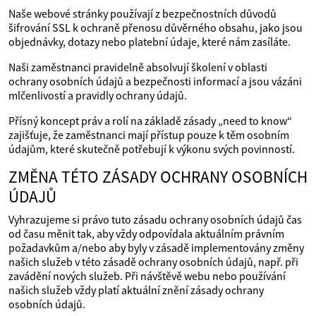
Naše webové stránky používají z bezpečnostních důvodů
šifrování SSL k ochraně přenosu důvěrného obsahu, jako jsou
objednávky, dotazy nebo platební údaje, které nám zasíláte.
Naši zaměstnanci pravidelně absolvují školení v oblasti
ochrany osobních údajů a bezpečnosti informací a jsou vázáni
mlčenlivostí a pravidly ochrany údajů.
Přísný koncept práv a rolí na základě zásady „need to know“
zajišťuje, že zaměstnanci mají přístup pouze k těm osobním
údajům, které skutečně potřebují k výkonu svých povinností.
ZMĚNA TÉTO ZÁSADY OCHRANY OSOBNÍCH
ÚDAJŮ
Vyhrazujeme si právo tuto zásadu ochrany osobních údajů čas
od času měnit tak, aby vždy odpovídala aktuálním právním
požadavkům a/nebo aby byly v zásadě implementovány změny
našich služeb v této zásadě ochrany osobních údajů, např. při
zavádění nových služeb. Při návštěvě webu nebo používání
našich služeb vždy platí aktuální znění zásady ochrany
osobních údajů.