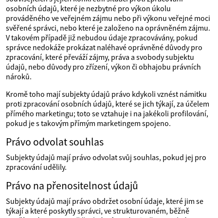
osobních údajů, které je nezbytné pro výkon úkolu
prováděného ve veřejném zájmu nebo při výkonu veřejné moci
svěřené správci, nebo které je založeno na oprávněném zájmu.
V takovém případě již nebudou údaje zpracovávány, pokud
správce nedokáže prokázat naléhavé oprávněné důvody pro
zpracování, které převáží zájmy, práva a svobody subjektu
údajů, nebo důvody pro zřízení, výkon či obhajobu právních
nároků.
Kromě toho mají subjekty údajů právo kdykoli vznést námitku
proti zpracování osobních údajů, které se jich týkají, za účelem
přímého marketingu; toto se vztahuje i na jakékoli profilování,
pokud je s takovým přímým marketingem spojeno.
Právo odvolat souhlas
Subjekty údajů mají právo odvolat svůj souhlas, pokud jej pro
zpracování udělily.
Právo na přenositelnost údajů
Subjekty údajů mají právo obdržet osobní údaje, které jim se
týkají a které poskytly správci, ve strukturovaném, běžně