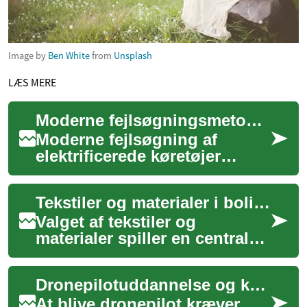
Image by
Ben White
from
Unsplash
LÆS MERE
Moderne fejlsøgningsmetoder til elektrificerede køretøjer
Moderne fejlsøgning af
elektrificerede køretøjer
kræver en kombination af
elektronisk indsigt,
Tekstiler og materialer i boligens udtryk
softwareforståelse og ...
Valget af tekstiler og
materialer spiller en central
rolle i at forme et hjems
karakter og atmosfære. Disse
Dronepilotuddannelse og krav til certification
elementer...
At blive dronepilot kræver