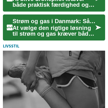
både praktisk færdighed og
teoretisk viden. Mange, der
overvejer en karriere eller
Strøm og gas i Danmark: Sådan vælger du leverandør og sparer energi
hobby s...
At vælge den rigtige løsning
til strøm og gas kræver både
overblik og en forståelse af,
hvordan markedet i Danmark
LIVSSTIL
fu...