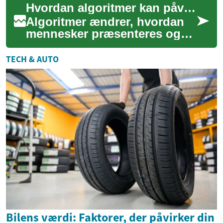
Hvordan algoritmer kan påvirke matchforslag globalt
design, isoleri...
Algoritmer ændrer, hvordan
mennesker præsenteres og
matches på digitale platforme
verden over. Denne artikel
TECH & AUTO
undersøg...
Bilens værdi: Faktorer, der påvirker din