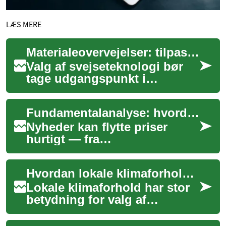
LÆS MERE
Materialeovervejelser: tilpas teknologi til stål, aluminium og rustfrit
Valg af svejseteknologi bør
tage udgangspunkt i
materialets egenskaber: stål,
aluminium og rustfrit stål
Fundamentalanalyse: hvordan nyheder påvirker markedspriser
stiller fors...
Nyheder kan flytte priser
hurtigt — fra
virksomhedsspecifikke
meddelelser til
Hvordan lokale klimaforhold påvirker valg af udendørs varmeløsning
makroøkonomiske data.
Denne artikel for...
Lokale klimaforhold har stor
betydning for valg af
udendørs varmeløsning.
Artiklen gennemgår, hvordan