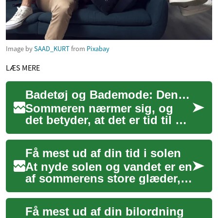
Image by
SAAD_KURT
from
Pixabay
LÆS MERE
Badetøj og Bademode: Den ultimative guide til sommerens mest trendy looks
Sommeren nærmer sig, og
det betyder, at det er tid til at
forny garderoben med det
nyeste og mest trendy
Få mest ud af din tid i solen
badetøj. Uan...
At nyde solen og vandet er en
af sommerens store glæder,
uanset om det er ved en
indbydende pool, en livlig
Få mest ud af din bilordning
strand el...