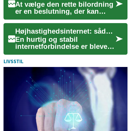
At vælge den rette bilordning
er en beslutning, der kan
have stor indflydelse på både
din personlige økonomi og
Højhastighedsinternet: sådan får du mere ud af din forbindelse
din d...
En hurtig og stabil
internetforbindelse er blevet
lige så vigtig som strøm og
vand i mange hjem og
LIVSSTIL
virksomheder. Fra ...