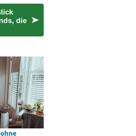
lick
nds, die
 ohne