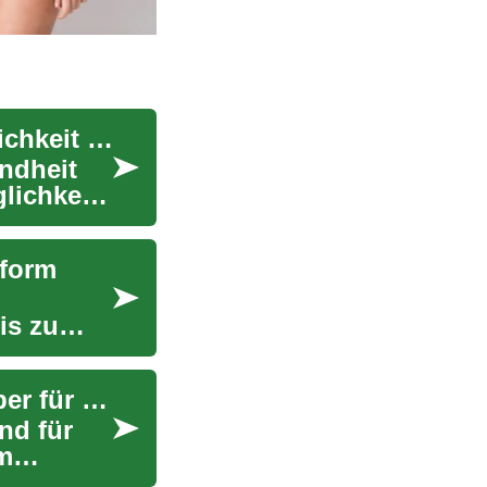
Pflegetrends 2025: Hautgesundheit und Verträglichkeit im Fokus
undheit
lichkeit,
sform
is zu
Bademode und Swimwear: Der ultimative Ratgeber für perfekte Passform und Stil
nd für
m