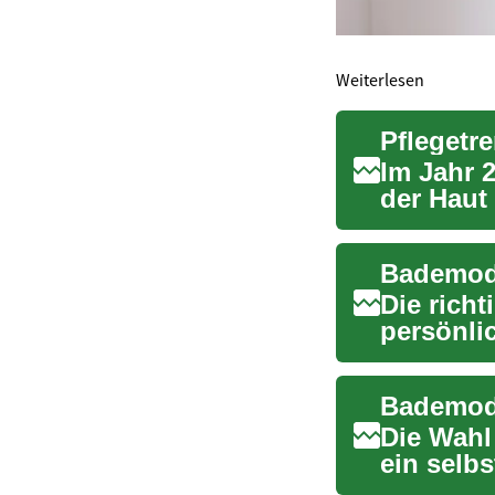
Weiterlesen
Im Jahr 
der Haut 
pers...
Bademode
Die rich
persönli
langlebig
Die Wahl
ein selb
Schwimmb