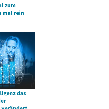
al zum
 mal rein
lligenz das
der
 verändert