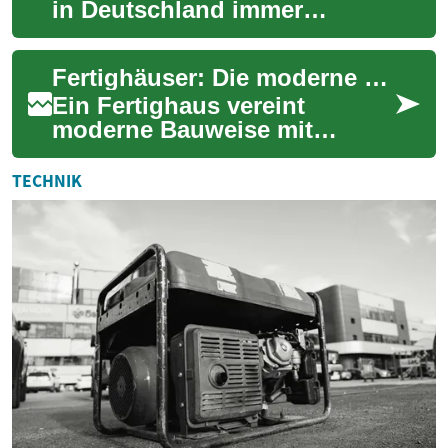
in Deutschland immer
relevanter für altersgerechtes,
barrierefreies Wohnen. Sie
Fertighäuser: Die moderne Wohnlösung für jeden Lebensstil
bieten sc...
Ein Fertighaus vereint
moderne Bauweise mit
Effizienz und Nachhaltigkeit.
Diese innovative Wohnform
TECHNIK
gewinnt in Deutsc...