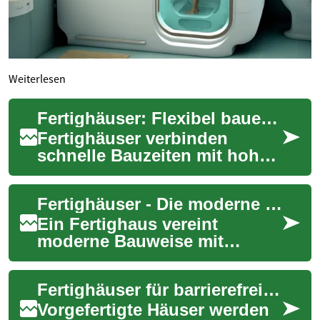
Weiterlesen
Fertighäuser: Flexibel bauen, nachhaltig leben
Fertighäuser verbinden
schnelle Bauzeiten mit hoher
Energieeffizienz und
nachhaltigen Materialien. Ob
Fertighäuser - Die moderne Lösung für flexibles Wohnen
platzsparendes ...
Ein Fertighaus vereint
moderne Bauweise mit
Effizienz und Nachhaltigkeit.
Diese innovative Wohnform
Fertighäuser für barrierefreies Wohnen im Alter
gewinnt in Deutsc...
Vorgefertigte Häuser werden