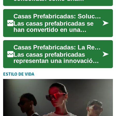
solución residencial moderna
que combina rapidez de
Casas Prefabricadas: Solución Moderna, Eficiente y Sostenible
ejecución, control...
Las casas prefabricadas se
han convertido en una
alternativa atractiva frente a la
construcción tradicional al
Casas Prefabricadas: La Revolución Moderna en Construcción Sostenible
combin...
Las casas prefabricadas
representan una innovación
significativa en el sector de la
construcción residencial,
ESTILO DE VIDA
combina...