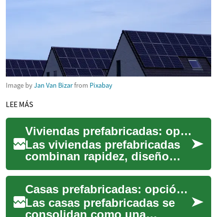
Image by
Jan Van Bizar
from
Pixabay
LEE MÁS
Viviendas prefabricadas: opción moderna y sostenible
Las viviendas prefabricadas
combinan rapidez, diseño
contemporáneo y criterios
ecológicos para ofrecer una
Casas prefabricadas: opción sostenible y eficiente
alternativ...
Las casas prefabricadas se
consolidan como una