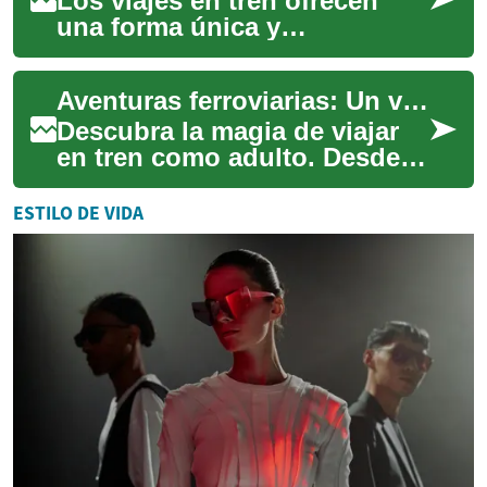
Los viajes en tren ofrecen
una forma única y
encantadora de explorar el
mundo. A diferencia de otros
Aventuras ferroviarias: Un viaje inolvidable para adultos
medios de transp...
Descubra la magia de viajar
en tren como adulto. Desde
lujosos vagones hasta rutas
panorámicas, el ferrocarril
ESTILO DE VIDA
ofrece...