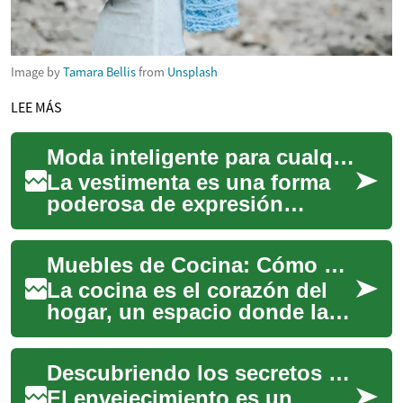
Image by
Tamara Bellis
from
Unsplash
LEE MÁS
Moda inteligente para cualquier situación
La vestimenta es una forma
poderosa de expresión
personal y una herramienta
clave para navegar diversas
Muebles de Cocina: Cómo Elegir los Mejores para Tu Hogar
situaciones, ...
La cocina es el corazón del
hogar, un espacio donde la
funcionalidad y el estilo
deben coexistir en perfecta
Descubriendo los secretos del antienvejecimiento: Una guía completa
armonía....
El envejecimiento es un