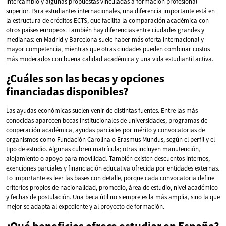
intercambio y algunas propuestas vinculadas a formación profesional
superior. Para estudiantes internacionales, una diferencia importante está en
la estructura de créditos ECTS, que facilita la comparación académica con
otros países europeos. También hay diferencias entre ciudades grandes y
medianas: en Madrid y Barcelona suele haber más oferta internacional y
mayor competencia, mientras que otras ciudades pueden combinar costos
más moderados con buena calidad académica y una vida estudiantil activa.
¿Cuáles son las becas y opciones
financiadas disponibles?
Las ayudas económicas suelen venir de distintas fuentes. Entre las más
conocidas aparecen becas institucionales de universidades, programas de
cooperación académica, ayudas parciales por mérito y convocatorias de
organismos como Fundación Carolina o Erasmus Mundus, según el perfil y el
tipo de estudio. Algunas cubren matrícula; otras incluyen manutención,
alojamiento o apoyo para movilidad. También existen descuentos internos,
exenciones parciales y financiación educativa ofrecida por entidades externas.
Lo importante es leer las bases con detalle, porque cada convocatoria define
criterios propios de nacionalidad, promedio, área de estudio, nivel académico
y fechas de postulación. Una beca útil no siempre es la más amplia, sino la que
mejor se adapta al expediente y al proyecto de formación.
¿Qué beneficios ofrece estudiar en España?