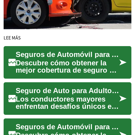
LEE MÁS
Seguros de Automóvil para Adultos Mayores: Todo lo que Debes Saber
Descubre cómo obtener la
mejor cobertura de seguro de
auto para conductores senior
en España y Latinoamérica.
Seguro de Auto para Adultos Mayores: Lo Que Necesitas Saber
Aprende...
Los conductores mayores
enfrentan desafíos únicos en
la carretera, y el seguro de
auto para adultos mayores
Seguros de Automóvil para Adultos Mayores: Todo lo que Necesitas Saber
está dise...