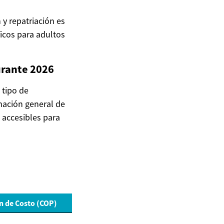
y repatriación es
icos para adultos
urante 2026
 tipo de
mación general de
 accesibles para
n de Costo (COP)