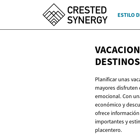
ESTILO D
VACACION
DESTINOS
Planificar unas va
mayores disfruten d
emocional. Con una
económico y descue
ofrece información
importantes y estim
placentero.