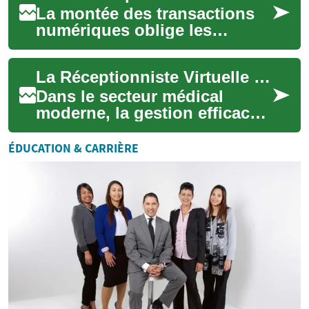
La montée des transactions
numériques oblige les
établissements financiers à
renforcer la détection et la
La Réceptionniste Virtuelle : Une Solution Innovante pour les Établissements de Santé
prévention ...
Dans le secteur médical
moderne, la gestion efficace
de l'accueil est devenue un
enjeu majeur. La
ÉDUCATION & CARRIÈRE
réceptionniste virt...