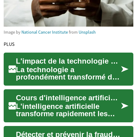
Image by
National Cancer Institute
from
Unsplash
PLUS
L'impact de la technologie sur les pratiques de soin
La technologie a
profondément transformé de
nombreux aspects de nos
vies, et le secteur de la santé
Cours d'intelligence artificielle : guide clair pour débuter
ne fait pas excep...
L'intelligence artificielle
transforme rapidement les
métiers, l'éducation et la
recherche. Pour les
Détecter et prévenir la fraude grâce à l'intelligence artificielle
personnes qui so...