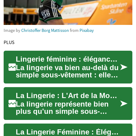
Image by
Christoffer Borg Mattisson
from
Pixabay
PLUS
Lingerie féminine : élégance, confort et confiance
La lingerie va bien au-delà du
simple sous-vêtement : elle
incarne féminité, assurance et
bien-être quotidien. Découv...
La Lingerie : L'Art de la Mode Intime Féminine
La lingerie représente bien
plus qu'un simple sous-
vêtement dans l'univers de la
mode féminine. Elle incarne
La Lingerie Féminine : Élégance, Confort et Style
l'allian...