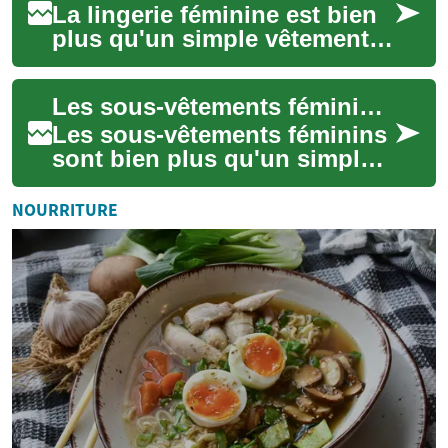
La lingerie féminine est bien
plus qu'un simple vêtement.
C'est un symbole de féminité,
d'élégance et de confiance
Les sous-vêtements féminins : confort, style et confiance
en...
Les sous-vêtements féminins
sont bien plus qu'un simple
vêtement fonctionnel. Ils
jouent un rôle crucial dans le
NOURRITURE
conf...