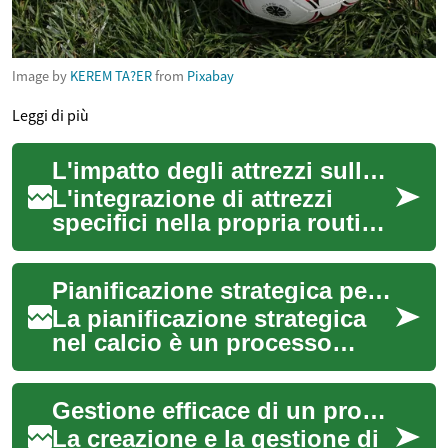
Image by
KEREM TA?ER
from
Pixabay
Leggi di più
L'impatto degli attrezzi sulla routine di allenamento
L'integrazione di attrezzi
specifici nella propria routine
di allenamento può
trasformare
Pianificazione strategica per squadre di calcio
significativamente l'effica...
La pianificazione strategica
nel calcio è un processo
fondamentale che va oltre la
semplice preparazione fisica
Gestione efficace di un programma di sviluppo calcistico
o l'a...
La creazione e la gestione di