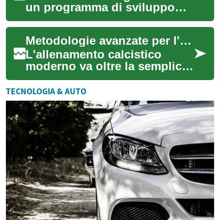
un programma di sviluppo
calcistico richiedono un
approccio metodico e una
Metodologie avanzate per l'allenamento calcistico
comprensione...
L'allenamento calcistico
moderno va oltre la semplice
ripetizione di esercizi,
abbracciando un approccio
TECNOLOGIA & AUTO
olistico che...