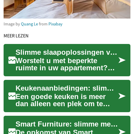
Image by
Quang Le
from
Pixabay
MEER LEZEN
Slimme slaapoplossingen voor compacte woonruimtes
Worstelt u met beperkte
ruimte in uw appartement?
Ontdek innovatieve
bedconcepten die uw
Keukenaanbiedingen: slimme, duurzame keuzes voor je huis
slaapcomfort maximaliseren
z...
Een goede keuken is meer
dan alleen een plek om te
koken; het is het hart van je
huis en een belangrijk
Smart Furniture: slimme meubels voor appartement en interieur
onderdeel van...
De opkomst van Smart