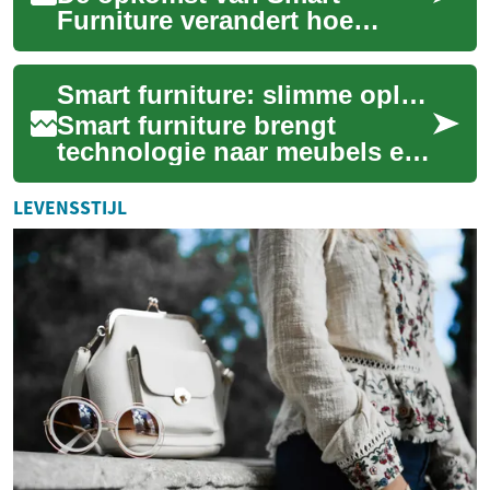
Furniture verandert hoe
mensen wonen, werken en
omgaan met ruimte. Slimme
Smart furniture: slimme oplossingen voor woonruimte en comfort
meubels combineren tec...
Smart furniture brengt
technologie naar meubels en
verandert hoe je een bed,
zitplaats of kast gebruikt. In
LEVENSSTIJL
dit artik...