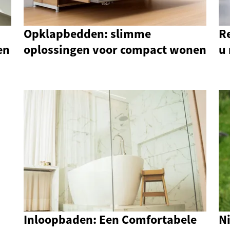
Opklapbedden: slimme
R
en
oplossingen voor compact wonen
u
Inloopbaden: Een Comfortabele
Ni