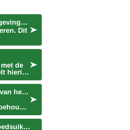
Herkenning van triggers: voeding, stress en omgevingsfactoren
eren. Dit
 met de
t hierin
Voeding en ontstekingsmanagement bij slijtage van het kniegewricht
 behoud
Hoe vezelrijke voeding bijdraagt aan stabiele bloedsuikerwaarden