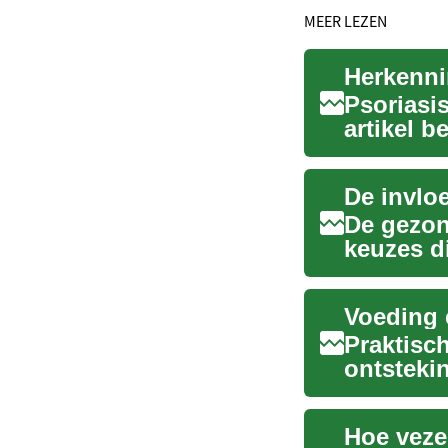
MEER LEZEN
Psoriasis
artikel b
omgeving
De invlo
De gezon
keuzes d
een cruci
Praktisc
ontsteki
van gewri