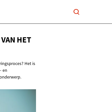
N VAN
HET
eringsproces? Het is
- en
 onderwerp.