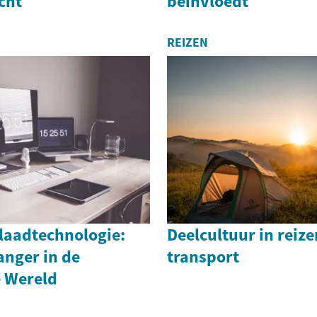
cht
beïnvloedt
REIZEN
laadtechnologie:
Deelcultuur in reize
nger in de
transport
e Wereld