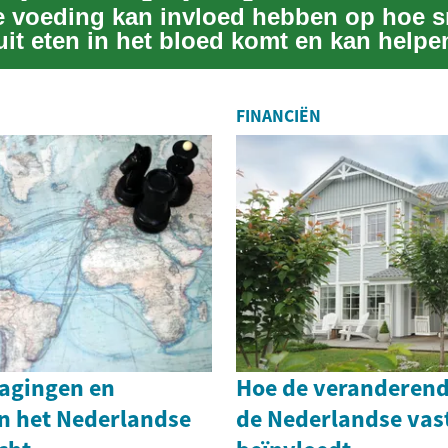
ke voeding kan invloed hebben op hoe s
it eten in het bloed komt en kan helpen
...
FINANCIËN
agingen en
Hoe de veranderend
in het Nederlandse
de Nederlandse va