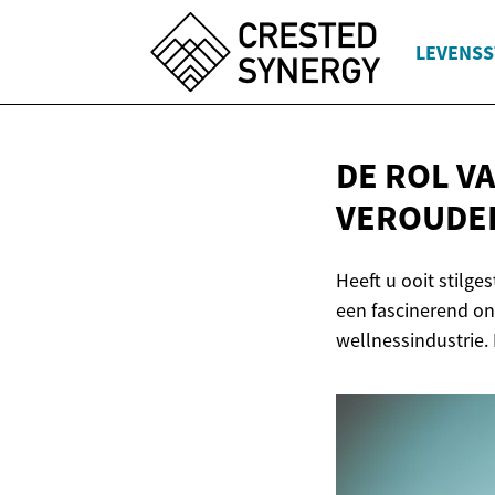
LEVENSS
DE ROL V
VEROUDE
Heeft u ooit stilge
een fascinerend on
wellnessindustrie.