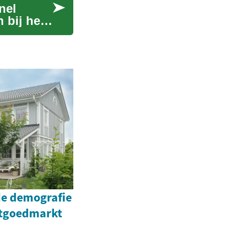
nel
 bij het
e demografie
stgoedmarkt