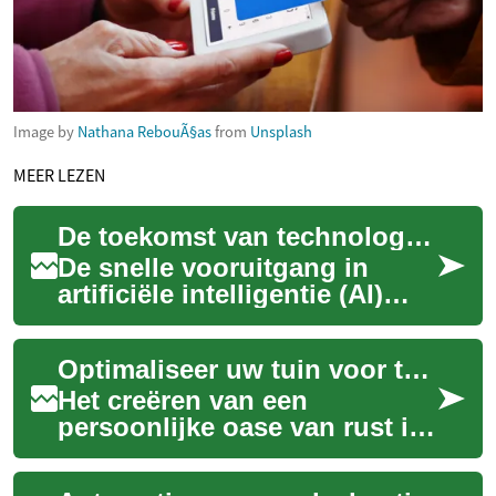
Image by
Nathana RebouÃ§as
from
Unsplash
MEER LEZEN
De toekomst van technologie leren
De snelle vooruitgang in
artificiële intelligentie (AI)
transformeert industrieën
wereldwijd en creëert nieuwe
Optimaliseer uw tuin voor totale ontspanning
mogeli...
Het creëren van een
persoonlijke oase van rust in
eigen tuin is een droom voor
velen. Een buiten sauna biedt