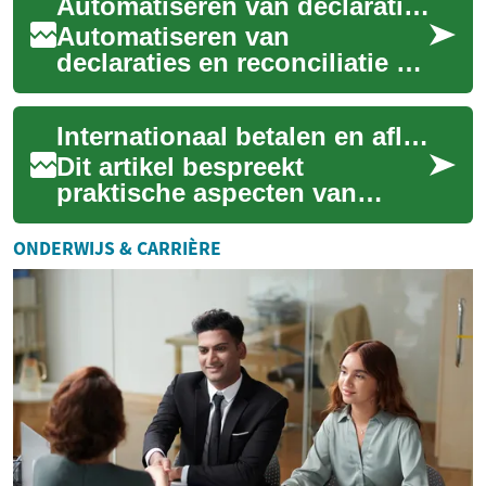
Automatiseren van declaraties en reconciliatie bij grensoverschrijdende transacties
een unie...
Automatiseren van
declaraties en reconciliatie bij
grensoverschrijdende
transacties vermindert
Internationaal betalen en aflossingsopties voor kortlopende kredieten
handmatige fouten en v...
Dit artikel bespreekt
praktische aspecten van
internationaal betalen en
aflossingsopties voor
ONDERWIJS & CARRIÈRE
kortlopende kredieten. ...