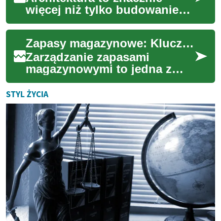
więcej niż tylko budowanie
struktur; to sztuka i nauka
projektowania przestrzeni,
Zapasy magazynowe: Klucz do efektywnego zarządzania przedsiębiorstwem
które głęb...
Zarządzanie zapasami
magazynowymi to jedna z
kluczowych kwestii w
prowadzeniu efektywnego
STYL ŻYCIA
biznesu. Niezależnie od teg...