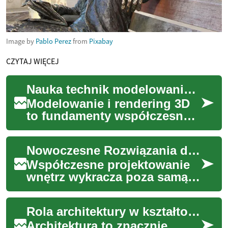
Image by
Pablo Perez
from
Pixabay
CZYTAJ WIĘCEJ
Nauka technik modelowania i renderingu
Modelowanie i rendering 3D
to fundamenty współczesnej
grafiki cyfrowej, otwierające
drzwi do tworzenia
Nowoczesne Rozwiązania dla Domu
immersyjnych ś...
Współczesne projektowanie
wnętrz wykracza poza samą
estetykę, koncentrując się na
tworzeniu przestrzeni, które
Rola architektury w kształtowaniu codziennego życia
są zar...
Architektura to znacznie