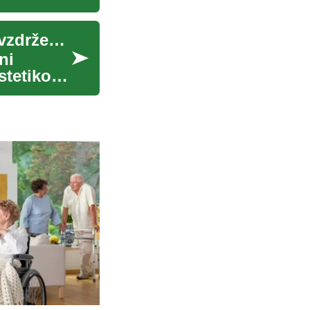
Žaluzije in zavese: vodnik za izbiro, montažo in vzdrževanje
ni
stetiko