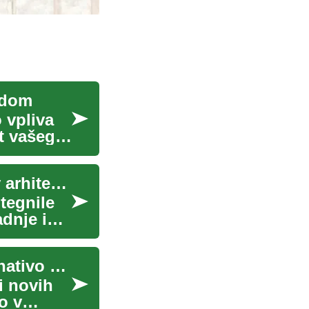
a dom
 vpliva
t vašega
Hiše iz ladijskih zabojnikov: modularna rešitev v arhitekturi
itegnile
adnje in
Hiše iz kontejnerjev predstavljajo zanimivo alternativo klasičnemu gradbeništvu: hitreje gradljive, pogosto cenejše in zelo prilagodljive modularne rešitve. Takšni projekti združujejo reciklirane shipping container enote z inovativno architecture, kar odpira možnosti za zunanji dizajn, notranjo razporeditev in trajnost. Pred odločitvijo je pomembno razumeti prednosti, omejitve in lokalne predpise.
i novih
o v