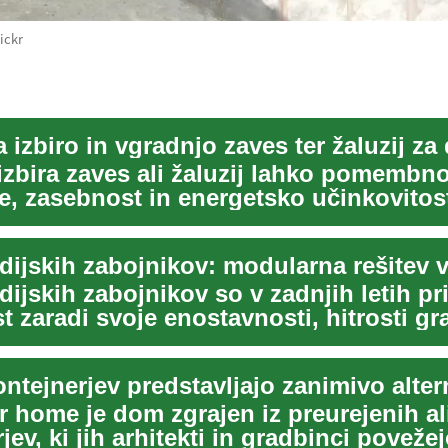
ickr
 izbiro in vgradnjo zaves ter žaluzij z
izbira zaves ali žaluzij lahko pomembno
e, zasebnost in energetsko učinkovitos
adijskih zabojnikov so v zadnjih letih pr
 zaradi svoje enostavnosti, hitrosti gr
r home je dom zgrajen iz preurejenih al
jev, ki jih arhitekti in gradbinci povežej