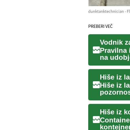
dunktanktechnician - Fl
PREBERI VEČ
Vodnik za
Pravilna 
na udobj
doma. ...
Hiše iz l
pozornost
i...
Containe
kontejner