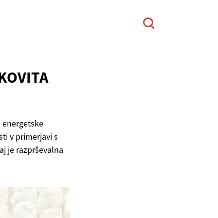
NKOVITA
je energetske
ti v primerjavi s
aj je razprševalna