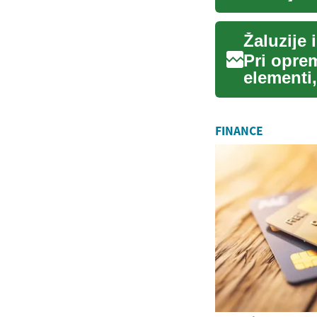
bivalne...
Pri oprem
elementi,
prostorov
FINANCE