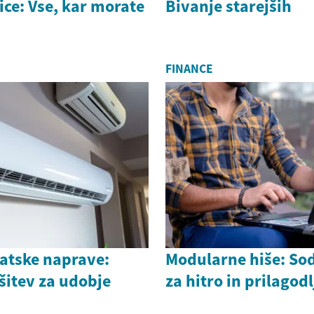
ice: Vse, kar morate
Bivanje starejših
FINANCE
matske naprave:
Modularne hiše: So
šitev za udobje
za hitro in prilagod