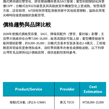
攜式將持續往雙管化、靜音壓縮機與更高SACC發展；窗型則朝變頻化與更
優CSPF；分離式在R32冷媒普及與高能效室外機微型化上更成熟。智慧場景
方面，語音助理、IoT排程與用電監測會與家中其他裝置聯動，協助在用電
尖峰時段做更細緻的負載管理。
價格趨勢與品牌比較
2026年便攜式價格受容量、SACC、降噪與配件（雙管、窗封板）影響，主
流帶大致維持在台幣7,000–16,000，歐系高階款可能上探；窗型機受能效等
級與變頻影響，約9,000–20,000；分離式含基本安裝多落在2–6萬元，工程複
雜度與管線長度會增加成本。淡旺季與匯率亦會造成價格波動。以下列舉
台灣常見品牌與估計價格區間，僅供規劃預算時參考。
Cost
Product/Service
Provider
Estimation
移動式冷氣（約2.6–3.5kW）
東元 TECO
NT$8,000–15,000