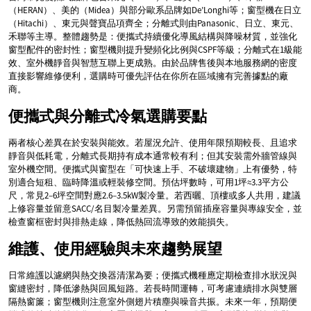
（HERAN）、美的（Midea）與部分歐系品牌如De’Longhi等；窗型機在日立
（Hitachi）、東元與聲寶品項齊全；分離式則由Panasonic、日立、東元、
禾聯等主導。整體趨勢是：便攜式持續優化導風結構與降噪材質，並強化
窗型配件的密封性；窗型機則提升變頻化比例與CSPF等級；分離式在1級能
效、室外機靜音與智慧互聯上更成熟。由於品牌售後與本地服務網的密度
直接影響維修便利，選購時可優先評估在你所在區域擁有完善據點的廠
商。
便攜式與分離式冷氣選購要點
兩者核心差異在於安裝與能效。若屋況允許、使用年限預期較長、且追求
靜音與低耗電，分離式長期持有成本通常較有利；但其安裝需外牆管線與
室外機空間。便攜式與窗型在「可快速上手、不破壞建物」上有優勢，特
別適合短租、臨時降溫或輕裝修空間。預估坪數時，可用1坪≈3.3平方公
尺，常見2–6坪空間對應2.6–3.5kW製冷量。若西曬、頂樓或多人共用，建議
上修容量並留意SACC/名目製冷量差異。另需預留插座容量與專線安全，並
檢查窗框密封與排熱走線，降低熱回流導致的效能損失。
維護、使用經驗與未來趨勢展望
日常維護以濾網與熱交換器清潔為要；便攜式機種應定期檢查排水狀況與
窗縫密封，降低滲熱與回風短路。若長時間運轉，可考慮連續排水與雙層
隔熱窗簾；窗型機則注意室外側翅片積塵與噪音共振。未來一年，預期便