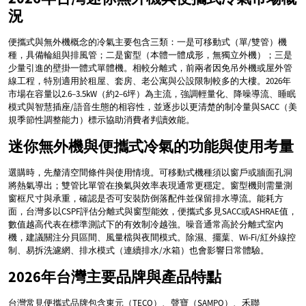
況
便攜式與無外機概念的冷氣主要包含三類：一是可移動式（單/雙管）機
種，具備輪組與排風管；二是窗型（本體一體成形，無獨立外機）；三是
少量引進的壁掛一體式單體機。相較分離式，前兩者因免吊外機或屋外管
線工程，特別適用於租屋、套房、老公寓與公設限制較多的大樓。2026年
市場在容量以2.6–3.5kW（約2–6坪）為主流，強調輕量化、降噪導流、睡眠
模式與智慧插座/語音生態的相容性，並逐步以更清楚的制冷量與SACC（美
規季節性調整能力）標示協助消費者判讀效能。
迷你無外機與便攜式冷氣的功能與使用考量
選購時，先釐清空間條件與使用情境。可移動式機種須以窗戶或牆面孔洞
將熱氣導出；雙管比單管在換氣與效率表現通常更穩定。窗型機則需量測
窗框尺寸與承重，確認是否可安裝防倒落配件並保留排水導流。能耗方
面，台灣多以CSPF評估分離式與窗型能效，便攜式多見SACC或ASHRAE值，
數值越高代表在標準測試下的有效制冷越強。噪音通常高於分離式室內
機，建議關注分貝區間、風量檔與夜間模式。除濕、擺葉、Wi‑Fi/紅外線控
制、易拆洗濾網、排水模式（連續排水/水箱）也會影響日常體驗。
2026年台灣主要品牌與產品特點
台灣常見便攜式品牌包含東元（TECO）、聲寶（SAMPO）、禾聯