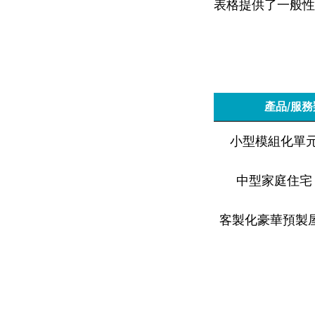
表格提供了一般性
產品/服
小型模組化單元 (
中型家庭住宅 (4
客製化豪華預製屋 