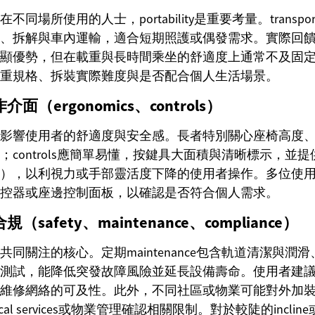
場所使用的人士，portability是重要考量。transporta
、拆解與車內運輸，適合短期照護或偶發需求。實際回
顯優勢，但在載重與長時間乘坐的舒適度上通常不及固
重規格、拆裝實際難度與是否配合個人生活場景。
（ergonomics、controls）
影響使用者的舒適度與安全感。長者特別關心座椅高度
；controls應簡單易懂，按鍵具大面積與清晰標示，並
），以利視力或手部靈活度下降的使用者操作。多位使
控器或座邊控制面板，以確認是否符合個人需求。
safety、maintenance、compliance）
同關注的核心。定期maintenance包含軌道清潔與潤
測試，能降低突發故障風險並延長設備壽命。使用者建
維修網絡的可及性。此外，不同社區或物業可能對外加
al services或物業管理確認相關限制。對於較陡的incli