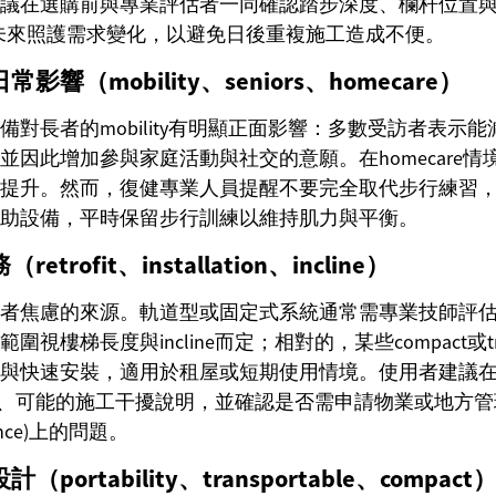
議在選購前與專業評估者一同確認踏步深度、欄杆位置
，並考量未來照護需求變化，以避免日後重複施工造成不便。
響（mobility、seniors、homecare）
備對長者的mobility有明顯正面影響：多數受訪者表示
並因此增加參與家庭活動與社交的意願。在homecare
提升。然而，復健專業人員提醒不要完全取代步行練習
助設備，平時保留步行訓練以維持肌力與平衡。
rofit、installation、incline）
者焦慮的來源。軌道型或固定式系統通常需專業技師評
視樓梯長度與incline而定；相對的，某些compact或tran
與快速安裝，適用於租屋或短期使用情境。使用者建議
tion計畫、可能的施工干擾說明，並確認是否需申請物業或地
ance)上的問題。
ortability、transportable、compact