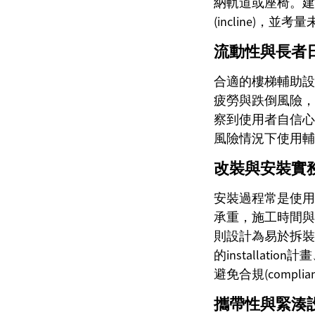
納軌道或座椅。建
(incline)
流動性與長者日常影
合適的樓梯輔助設
疲勞與跌倒風險，
察到使用者自信心
風險情況下使用輔
改裝與安裝實務（ret
安裝過程常是使用
承重，施工時間與範圍
則設計為易於拆裝
的installa
避免合規(compli
攜帶性與緊湊設計（p