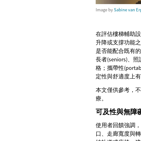
Image by
Sabine van Er
在評估樓梯輔助設
升降或支撐功能之
是否能配合既有的家居
長者(senior
格；攜帶性(port
定性與舒適度上有
本文僅供參考，不
療。
可及性與無障礙設計
使用者回饋強調，
口、走廊寬度與轉角